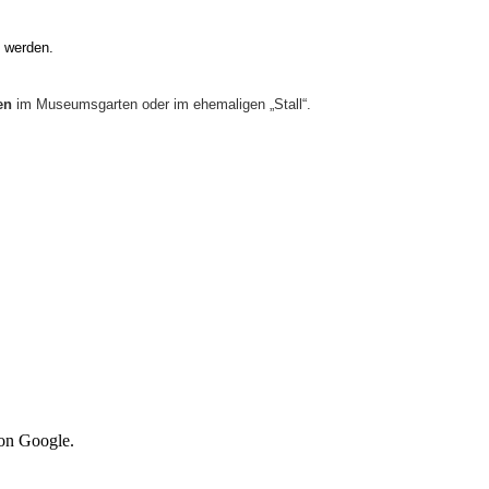
 werden.
hen
im Museumsgarten oder
im ehemaligen „Stall“.
von Google.