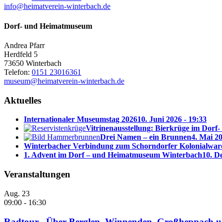
info@heimatverein-winterbach.de
Dorf- und Heimatmuseum
Andrea Pfarr
Herdfeld 5
73650 Winterbach
Telefon:
0151 23016361
museum@heimatverein-winterbach.de
Aktuelles
Internationaler Museumstag 2026
10. Juni 2026 - 19:33
Vitrinenausstellung: Bierkrüge im Dor
Drei Namen – ein Brunnen
4. Mai 20
Winterbacher Verbindung zum Schorndorfer Kolonialware
1. Advent im Dorf – und Heimatmuseum Winterbach
10. D
Veranstaltungen
Aug.
23
09:00
-
16:30
Radtour „Über Berglen, Winnenden, Großheppach u