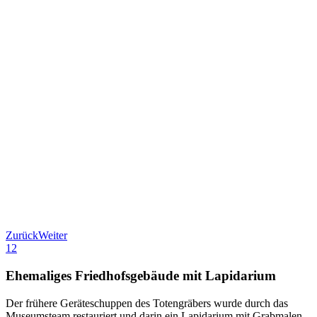
Zurück
Weiter
1
2
Ehemaliges Friedhofsgebäude mit Lapidarium
Der frühere Geräteschuppen des Totengräbers wurde durch das
Museumsteam restauriert und darin ein Lapidarium mit Grabmalen