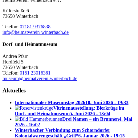
Heimatverein Winterbach e.V.
Küferstraße 6
73650 Winterbach
Telefon:
07181 9376838
info@heimatverein-winterbach.de
Dorf- und Heimatmuseum
Andrea Pfarr
Herdfeld 5
73650 Winterbach
Telefon:
0151 23016361
museum@heimatverein-winterbach.de
Aktuelles
Internationaler Museumstag 2026
10. Juni 2026 - 19:33
Vitrinenausstellung: Bierkrüge im
Dorf- und Heimatmuseum
5. Juni 2026 - 13:04
Drei Namen – ein Brunnen
4. Mai
2026 - 16:02
Winterbacher Verbindung zum Schorndorfer
Kolonialwarengeschäft „Grill“
6. Januar 2026 - 19:15