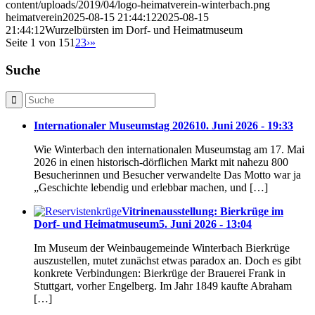
content/uploads/2019/04/logo-heimatverein-winterbach.png
heimatverein
2025-08-15 21:44:12
2025-08-15
21:44:12
Wurzelbürsten im Dorf- und Heimatmuseum
Seite 1 von 15
1
2
3
›
»
Suche
Internationaler Museumstag 2026
10. Juni 2026 - 19:33
Wie Winterbach den internationalen Museumstag am 17. Mai
2026 in einen historisch-dörflichen Markt mit nahezu 800
Besucherinnen und Besucher verwandelte Das Motto war ja
„Geschichte lebendig und erlebbar machen, und […]
Vitrinenausstellung: Bierkrüge im
Dorf- und Heimatmuseum
5. Juni 2026 - 13:04
Im Museum der Weinbaugemeinde Winterbach Bierkrüge
auszustellen, mutet zunächst etwas paradox an. Doch es gibt
konkrete Verbindungen: Bierkrüge der Brauerei Frank in
Stuttgart, vorher Engelberg. Im Jahr 1849 kaufte Abraham
[…]