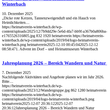
Winterbach
10. Dezember 2025
„Dicke rote Kerzen, Tannenzweigenduft und ein Hauch von
Heimlichkeiten…
https://heimatverein-winterbach.de/wp-
content/uploads/2025/12/7b9dd29e-5e6d-4fa7-bb9f-a367b0a806ba-
e1765526316805.jpg
832
1920
heimatverein
https://heimatverein-
winterbach.de/wp-content/uploads/2019/04/logo-heimatverein-
winterbach.png
heimatverein
2025-12-10 00:45:04
2025-12-12
08:58:47
1. Advent im Dorf – und Heimatmuseum Winterbach
Jahresplanung 2026 – Bereich Wandern und Natur
7. Dezember 2025
Nachfolgende Aktivitäten und Angebote planen wir im Jahr 2026.
Bitte…
https://heimatverein-winterbach.de/wp-
content/uploads/2023/12/Wandergruppe.jpg
862
1280
heimatverein
https://heimatverein-winterbach.de/wp-
content/uploads/2019/04/logo-heimatverein-winterbach.png
heimatverein
2025-12-07 20:36:12
2025-12-07
20:36:12
Jahresplanung 2026 – Bereich Wandern und Natur