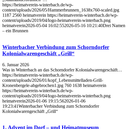
https://heimatverein-winterbach.de/wp-
content/uploads/2026/05/Hammerbrunnen_1638x760-scaled.jpg
1187
2560
heimatverein
https://heimatverein-winterbach.de/wp-
content/uploads/2019/04/logo-heimatverein-winterbach.png
heimatverein
2026-05-04 16:02:55
2026-05-16 10:21:40
Drei Namen
– ein Brunnen
Winterbacher Verbindung zum Schorndorfer
Kolonialwarengeschäft „Grill“
6. Januar 2026
Was in Winterbach an das Schorndorfer Kolonialwarengeschäft…
https://heimatverein-winterbach.de/wp-
content/uploads/2026/01/kopf_Lebensmittelladen-Grill-
Kronenbergele-abgebrochen1.jpg
760
1638
heimatverein
https://heimatverein-winterbach.de/wp-
content/uploads/2019/04/logo-heimatverein-winterbach.png
heimatverein
2026-01-06 19:15:56
2026-01-06
19:23:41
Winterbacher Verbindung zum Schorndorfer
Kolonialwarengeschäft „Grill“
1. Advent im Dorf – und Heimatmuseum