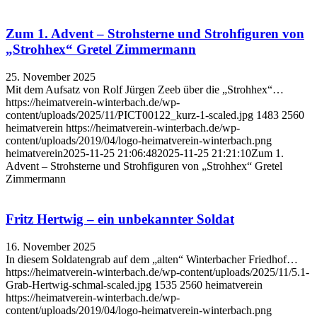
Zum 1. Advent – Strohsterne und Strohfiguren von
„Strohhex“ Gretel Zimmermann
25. November 2025
Mit dem Aufsatz von Rolf Jürgen Zeeb über die „Strohhex“…
https://heimatverein-winterbach.de/wp-
content/uploads/2025/11/PICT00122_kurz-1-scaled.jpg
1483
2560
heimatverein
https://heimatverein-winterbach.de/wp-
content/uploads/2019/04/logo-heimatverein-winterbach.png
heimatverein
2025-11-25 21:06:48
2025-11-25 21:21:10
Zum 1.
Advent – Strohsterne und Strohfiguren von „Strohhex“ Gretel
Zimmermann
Fritz Hertwig – ein unbekannter Soldat
16. November 2025
In diesem Soldatengrab auf dem „alten“ Winterbacher Friedhof…
https://heimatverein-winterbach.de/wp-content/uploads/2025/11/5.1-
Grab-Hertwig-schmal-scaled.jpg
1535
2560
heimatverein
https://heimatverein-winterbach.de/wp-
content/uploads/2019/04/logo-heimatverein-winterbach.png