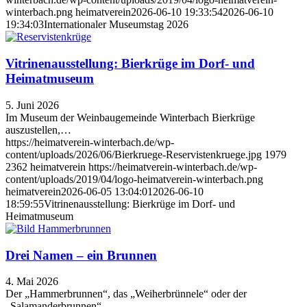
winterbach.png
heimatverein
2026-06-10 19:33:54
2026-06-10
19:34:03
Internationaler Museumstag 2026
Vitrinenausstellung: Bierkrüge im Dorf- und
Heimatmuseum
5. Juni 2026
Im Museum der Weinbaugemeinde Winterbach Bierkrüge
auszustellen,…
https://heimatverein-winterbach.de/wp-
content/uploads/2026/06/Bierkruege-Reservistenkruege.jpg
1979
2362
heimatverein
https://heimatverein-winterbach.de/wp-
content/uploads/2019/04/logo-heimatverein-winterbach.png
heimatverein
2026-06-05 13:04:01
2026-06-10
18:59:55
Vitrinenausstellung: Bierkrüge im Dorf- und
Heimatmuseum
Drei Namen – ein Brunnen
4. Mai 2026
Der „Hammerbrunnen“, das „Weiherbrünnele“ oder der
„Salamanderbrunnen“…