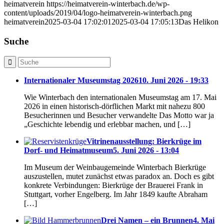
heimatverein
https://heimatverein-winterbach.de/wp-
content/uploads/2019/04/logo-heimatverein-winterbach.png
heimatverein
2025-03-04 17:02:01
2025-03-04 17:05:13
Das Helikon
Suche
Internationaler Museumstag 2026
10. Juni 2026 - 19:33
Wie Winterbach den internationalen Museumstag am 17. Mai
2026 in einen historisch-dörflichen Markt mit nahezu 800
Besucherinnen und Besucher verwandelte Das Motto war ja
„Geschichte lebendig und erlebbar machen, und […]
Vitrinenausstellung: Bierkrüge im
Dorf- und Heimatmuseum
5. Juni 2026 - 13:04
Im Museum der Weinbaugemeinde Winterbach Bierkrüge
auszustellen, mutet zunächst etwas paradox an. Doch es gibt
konkrete Verbindungen: Bierkrüge der Brauerei Frank in
Stuttgart, vorher Engelberg. Im Jahr 1849 kaufte Abraham
[…]
Drei Namen – ein Brunnen
4. Mai