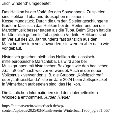
„sich windend“ umgedeutet.
Das Helikon ist der Vorläufer des
Sousaphons
. Zu spielen
sind Helikon, Tuba und Sousaphon mit einem
Kesselmundstück. Durch die um den Spieler geschlungene
Bauform lässt sich das Helikon bei der Reiter- und bei der
Marschmusik besser tragen als die Tuba. Beim Sitzen hat die
herkömmlich geformte Tuba jedoch Vorteile. Helikone sind
im Verlauf des 20. Jahrhunderts fast gänzlich aus den
Marschorchestern verschwunden, sie werden aber nach wie
vor gebaut.
Historisch gesehen bleibt das Helikon die klassisch-
mitteleuropäische Marschtuba. Es wird aber bei
Musikgruppen mit historischen Bezügen wie den badischen
„Gälfiäßlern“ nach wie vor verwendet. Auch in der neuen
Volksmusik verwenden z. B. die Gruppen „Kofelgschroa“
oder „LaBrassBanda“, die im Jahr 2024 beim Zeltspektakel
in Winterbach aufgetreten sind, das Helikon.
Die fachlichen Informationen sind dem Internetlexikon
Wikipedia entnommen.
Jürgen Rieger
https://heimatverein-winterbach.de/wp-
content/uploads/2025/03/Musikverein-Winterbach1905.jpg
371
567