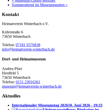
«
Museums-Garten geöffnet
Sommerabend im Museumsgarten
»
Kontakt
Heimatverein Winterbach e.V.
Küferstraße 6
73650 Winterbach
Telefon:
07181 9376838
info@heimatverein-winterbach.de
Dorf- und Heimatmuseum
Andrea Pfarr
Herdfeld 5
73650 Winterbach
Telefon:
0151 23016361
museum@heimatverein-winterbach.de
Aktuelles
Internationaler Museumstag 2026
10. Juni 2026 - 19:33
Vitrinenausstellung: Bierkrüge im