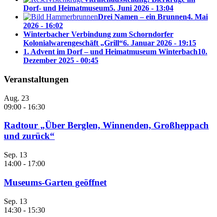
Dorf- und Heimatmuseum
5. Juni 2026 - 13:04
Drei Namen – ein Brunnen
4. Mai
2026 - 16:02
Winterbacher Verbindung zum Schorndorfer
Kolonialwarengeschäft „Grill“
6. Januar 2026 - 19:15
1. Advent im Dorf – und Heimatmuseum Winterbach
10.
Dezember 2025 - 00:45
Veranstaltungen
Aug.
23
09:00
-
16:30
Radtour „Über Berglen, Winnenden, Großheppach
und zurück“
Sep.
13
14:00
-
17:00
Museums-Garten geöffnet
Sep.
13
14:30
-
15:30