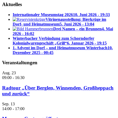
Aktuelles
Internationaler Museumstag 2026
10. Juni 2026 - 19:33
Vitrinenausstellung: Bierkrüge im
Dorf- und Heimatmuseum
5. Juni 2026 - 13:04
Drei Namen – ein Brunnen
4. Mai
2026 - 16:02
Winterbacher Verbindung zum Schorndorfer
Kolonialwarengeschäft „Grill“
6. Januar 2026 - 19:15
1. Advent im Dorf – und Heimatmuseum Winterbach
10.
Dezember 2025 - 00:45
Veranstaltungen
Aug.
23
09:00
-
16:30
Radtour „Über Berglen, Winnenden, Großheppach
und zurück“
Sep.
13
14:00
-
17:00