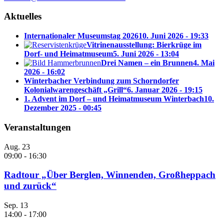
Aktuelles
Internationaler Museumstag 2026
10. Juni 2026 - 19:33
Vitrinenausstellung: Bierkrüge im
Dorf- und Heimatmuseum
5. Juni 2026 - 13:04
Drei Namen – ein Brunnen
4. Mai
2026 - 16:02
Winterbacher Verbindung zum Schorndorfer
Kolonialwarengeschäft „Grill“
6. Januar 2026 - 19:15
1. Advent im Dorf – und Heimatmuseum Winterbach
10.
Dezember 2025 - 00:45
Veranstaltungen
Aug.
23
09:00
-
16:30
Radtour „Über Berglen, Winnenden, Großheppach
und zurück“
Sep.
13
14:00
-
17:00