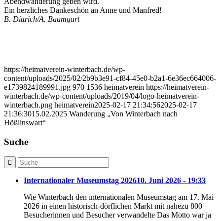
Abendwanderung geben wird.
Ein herzliches Dankeschön an Anne und Manfred!
B. Dittrich/A. Baumgart
https://heimatverein-winterbach.de/wp-
content/uploads/2025/02/2b9b3e91-cf84-45e0-b2a1-6e36ec664006-
e1739824189991.jpg
970
1536
heimatverein
https://heimatverein-
winterbach.de/wp-content/uploads/2019/04/logo-heimatverein-
winterbach.png
heimatverein
2025-02-17 21:34:56
2025-02-17
21:36:30
15.02.2025 Wanderung „Von Winterbach nach
Hößlinswart“
Suche
Internationaler Museumstag 2026
10. Juni 2026 - 19:33
Wie Winterbach den internationalen Museumstag am 17. Mai
2026 in einen historisch-dörflichen Markt mit nahezu 800
Besucherinnen und Besucher verwandelte Das Motto war ja