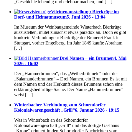
„Geschichte lebendig und erlebbar machen, und […]
Vitrinenausstellung: Bierkrüge im
Dorf- und Heimatmuseum
5. Juni 2026 - 13:04
Im Museum der Weinbaugemeinde Winterbach Bierkrüge
auszustellen, mutet zunächst etwas paradox an. Doch es gibt
konkrete Verbindungen: Bierkrüge der Brauerei Frank in
Stuttgart, vorher Engelberg. Im Jahr 1849 kaufte Abraham
[…]
Drei Namen – ein Brunnen
4. Mai
2026 - 16:02
Der „Hammerbrunnen“, das „Weiherbrünnele“ oder der
„Salamanderbrunnen“ – Drei Namen, ein Brunnen Es ist mit
dem Namen und der Herkunft dieses Brunnens schon eine
erklärungsbedürftige Sache: Der Name „Hammerbrunnen“
weist […]
Winterbacher Verbindung zum Schorndorfer
Kolonialwarengeschäft „Grill“
6. Januar 2026 - 19:15
Was in Winterbach an das Schorndorfer
Kolonialwarengeschäft „Grill“ und das dortige Gasthaus
„Krone“ erinnert In den Schorndorfer Nachrichten vom