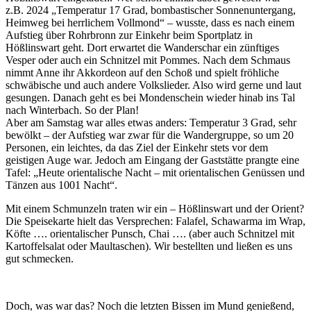
z.B. 2024 „Temperatur 17 Grad, bombastischer Sonnenuntergang,
Heimweg bei herrlichem Vollmond“ – wusste, dass es nach einem
Aufstieg über Rohrbronn zur Einkehr beim Sportplatz in
Hößlinswart geht. Dort erwartet die Wanderschar ein zünftiges
Vesper oder auch ein Schnitzel mit Pommes. Nach dem Schmaus
nimmt Anne ihr Akkordeon auf den Schoß und spielt fröhliche
schwäbische und auch andere Volkslieder. Also wird gerne und laut
gesungen. Danach geht es bei Mondenschein wieder hinab ins Tal
nach Winterbach. So der Plan!
Aber am Samstag war alles etwas anders: Temperatur 3 Grad, sehr
bewölkt – der Aufstieg war zwar für die Wandergruppe, so um 20
Personen, ein leichtes, da das Ziel der Einkehr stets vor dem
geistigen Auge war. Jedoch am Eingang der Gaststätte prangte eine
Tafel: „Heute orientalische Nacht – mit orientalischen Genüssen und
Tänzen aus 1001 Nacht“.
Mit einem Schmunzeln traten wir ein – Hößlinswart und der Orient?
Die Speisekarte hielt das Versprechen: Falafel, Schawarma im Wrap,
Köfte …. orientalischer Punsch, Chai …. (aber auch Schnitzel mit
Kartoffelsalat oder Maultaschen). Wir bestellten und ließen es uns
gut schmecken.
Doch, was war das? Noch die letzten Bissen im Mund genießend,