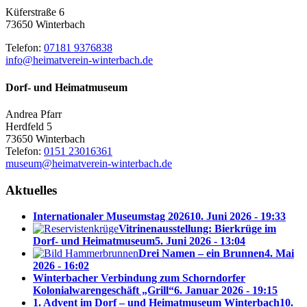
Küferstraße 6
73650 Winterbach
Telefon:
07181 9376838
info@heimatverein-winterbach.de
Dorf- und Heimatmuseum
Andrea Pfarr
Herdfeld 5
73650 Winterbach
Telefon:
0151 23016361
museum@heimatverein-winterbach.de
Aktuelles
Internationaler Museumstag 2026
10. Juni 2026 - 19:33
Vitrinenausstellung: Bierkrüge im
Dorf- und Heimatmuseum
5. Juni 2026 - 13:04
Drei Namen – ein Brunnen
4. Mai
2026 - 16:02
Winterbacher Verbindung zum Schorndorfer
Kolonialwarengeschäft „Grill“
6. Januar 2026 - 19:15
1. Advent im Dorf – und Heimatmuseum Winterbach
10.