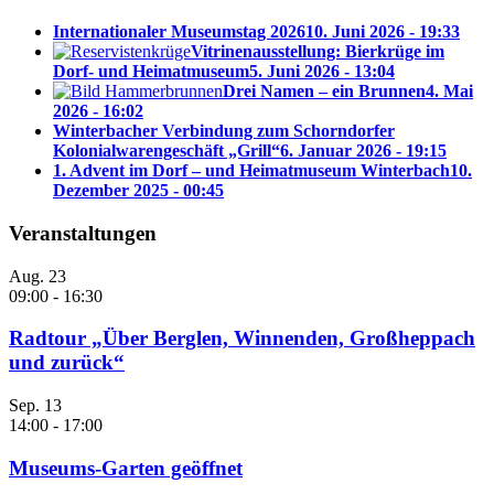
Internationaler Museumstag 2026
10. Juni 2026 - 19:33
Vitrinenausstellung: Bierkrüge im
Dorf- und Heimatmuseum
5. Juni 2026 - 13:04
Drei Namen – ein Brunnen
4. Mai
2026 - 16:02
Winterbacher Verbindung zum Schorndorfer
Kolonialwarengeschäft „Grill“
6. Januar 2026 - 19:15
1. Advent im Dorf – und Heimatmuseum Winterbach
10.
Dezember 2025 - 00:45
Veranstaltungen
Aug.
23
09:00
-
16:30
Radtour „Über Berglen, Winnenden, Großheppach
und zurück“
Sep.
13
14:00
-
17:00
Museums-Garten geöffnet