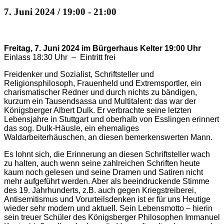
7. Juni 2024 / 19:00
-
21:00
Freitag, 7. Juni 2024 im Bürgerhaus Kelter 19:00 Uhr
Einlass 18:30 Uhr – Eintritt frei
Freidenker und Sozialist, Schriftsteller und
Religionsphilosoph, Frauenheld und Extremsportler, ein
charismatischer Redner und durch nichts zu bändigen,
kurzum ein Tausendsassa und Multitalent: das war der
Königsberger Albert Dulk. Er verbrachte seine letzten
Lebensjahre in Stuttgart und oberhalb von Esslingen erinnert
das sog. Dulk-Häusle, ein ehemaliges
Waldarbeiterhäuschen, an diesen bemerkenswerten Mann.
Es lohnt sich, die Erinnerung an diesen Schriftsteller wach
zu halten, auch wenn seine zahlreichen Schriften heute
kaum noch gelesen und seine Dramen und Satiren nicht
mehr aufgeführt werden. Aber als beeindruckende Stimme
des 19. Jahrhunderts, z.B. auch gegen Kriegstreiberei,
Antisemitismus und Vorurteilsdenken ist er für uns Heutige
wieder sehr modern und aktuell. Sein Lebensmotto – hierin
sein treuer Schüler des Königsberger Philosophen Immanuel