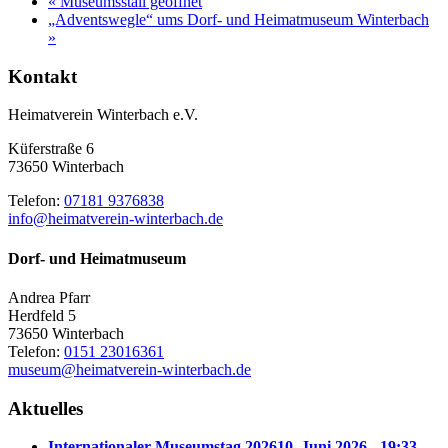
«
Museumsstall geöffnet
„Adventswegle“ ums Dorf- und Heimatmuseum Winterbach
»
Kontakt
Heimatverein Winterbach e.V.
Küferstraße 6
73650 Winterbach
Telefon:
07181 9376838
info@heimatverein-winterbach.de
Dorf- und Heimatmuseum
Andrea Pfarr
Herdfeld 5
73650 Winterbach
Telefon:
0151 23016361
museum@heimatverein-winterbach.de
Aktuelles
Internationaler Museumstag 2026
10. Juni 2026 - 19:33