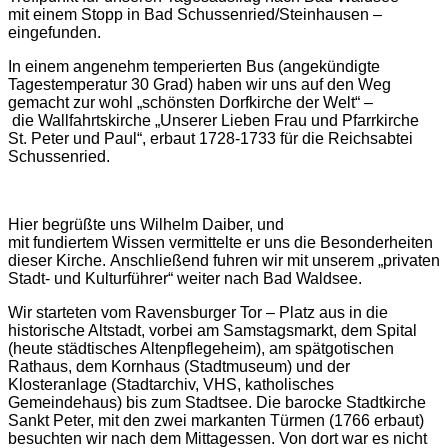
mit einem Stopp in Bad Schussenried/Steinhausen –
eingefunden.
In einem angenehm temperierten Bus (angekündigte
Tagestemperatur 30 Grad) haben wir uns auf den Weg
gemacht zur wohl „schönsten Dorfkirche der Welt“ –
die Wallfahrtskirche „Unserer Lieben Frau und Pfarrkirche
St. Peter und Paul“, erbaut 1728-1733 für die Reichsabtei
Schussenried.
Hier begrüßte uns Wilhelm Daiber, und
mit fundiertem Wissen vermittelte er uns die Besonderheiten
dieser Kirche. Anschließend fuhren wir mit unserem „privaten
Stadt- und Kulturführer“ weiter nach Bad Waldsee.
Wir starteten vom Ravensburger Tor – Platz aus in die
historische Altstadt, vorbei am Samstagsmarkt, dem Spital
(heute städtisches Altenpflegeheim), am spätgotischen
Rathaus, dem Kornhaus (Stadtmuseum) und der
Klosteranlage (Stadtarchiv, VHS, katholisches
Gemeindehaus) bis zum Stadtsee. Die barocke Stadtkirche
Sankt Peter, mit den zwei markanten Türmen (1766 erbaut)
besuchten wir nach dem Mittagessen. Von dort war es nicht