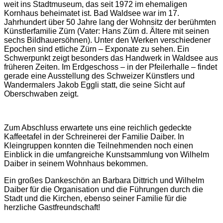
weit ins Stadtmuseum, das seit 1972 im ehemaligen
Kornhaus beheimatet ist. Bad Waldsee war im 17.
Jahrhundert über 50 Jahre lang der Wohnsitz der berühmten
Künstlerfamilie Zürn (Vater: Hans Zürn d. Ältere mit seinen
sechs Bildhauersöhnen). Unter den Werken verschiedener
Epochen sind etliche Zürn – Exponate zu sehen. Ein
Schwerpunkt zeigt besonders das Handwerk in Waldsee aus
früheren Zeiten. Im Erdgeschoss – in der Pfeilerhalle – findet
gerade eine Ausstellung des Schweizer Künstlers und
Wandermalers Jakob Eggli statt, die seine Sicht auf
Oberschwaben zeigt.
Zum Abschluss erwartete uns eine reichlich gedeckte
Kaffeetafel in der Schreinerei der Familie Daiber. In
Kleingruppen konnten die Teilnehmenden noch einen
Einblick in die umfangreiche Kunstsammlung von Wilhelm
Daiber in seinem Wohnhaus bekommen.
Ein
großes Dankeschön
an Barbara Dittrich und Wilhelm
Daiber
für die Organisation und die Führungen durch die
Stadt und die Kirchen, ebenso seiner Familie für die
herzliche Gastfreundschaft!