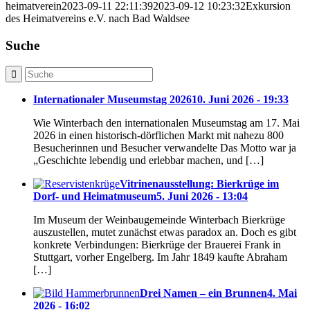
heimatverein
2023-09-11 22:11:39
2023-09-12 10:23:32
Exkursion
des Heimatvereins e.V. nach Bad Waldsee
Suche
Internationaler Museumstag 2026
10. Juni 2026 - 19:33
Wie Winterbach den internationalen Museumstag am 17. Mai
2026 in einen historisch-dörflichen Markt mit nahezu 800
Besucherinnen und Besucher verwandelte Das Motto war ja
„Geschichte lebendig und erlebbar machen, und […]
Vitrinenausstellung: Bierkrüge im
Dorf- und Heimatmuseum
5. Juni 2026 - 13:04
Im Museum der Weinbaugemeinde Winterbach Bierkrüge
auszustellen, mutet zunächst etwas paradox an. Doch es gibt
konkrete Verbindungen: Bierkrüge der Brauerei Frank in
Stuttgart, vorher Engelberg. Im Jahr 1849 kaufte Abraham
[…]
Drei Namen – ein Brunnen
4. Mai
2026 - 16:02