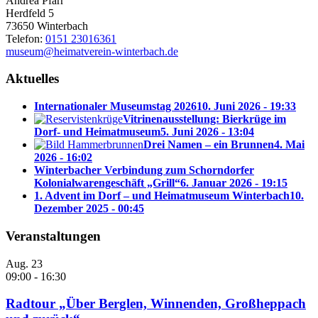
Andrea Pfarr
Herdfeld 5
73650 Winterbach
Telefon:
0151 23016361
museum@heimatverein-winterbach.de
Aktuelles
Internationaler Museumstag 2026
10. Juni 2026 - 19:33
Vitrinenausstellung: Bierkrüge im
Dorf- und Heimatmuseum
5. Juni 2026 - 13:04
Drei Namen – ein Brunnen
4. Mai
2026 - 16:02
Winterbacher Verbindung zum Schorndorfer
Kolonialwarengeschäft „Grill“
6. Januar 2026 - 19:15
1. Advent im Dorf – und Heimatmuseum Winterbach
10.
Dezember 2025 - 00:45
Veranstaltungen
Aug.
23
09:00
-
16:30
Radtour „Über Berglen, Winnenden, Großheppach