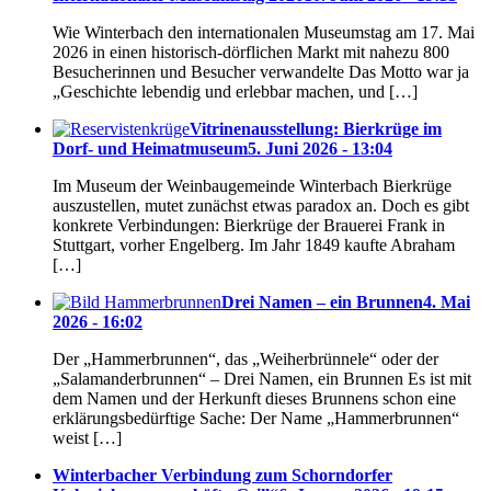
Wie Winterbach den internationalen Museumstag am 17. Mai
2026 in einen historisch-dörflichen Markt mit nahezu 800
Besucherinnen und Besucher verwandelte Das Motto war ja
„Geschichte lebendig und erlebbar machen, und […]
Vitrinenausstellung: Bierkrüge im
Dorf- und Heimatmuseum
5. Juni 2026 - 13:04
Im Museum der Weinbaugemeinde Winterbach Bierkrüge
auszustellen, mutet zunächst etwas paradox an. Doch es gibt
konkrete Verbindungen: Bierkrüge der Brauerei Frank in
Stuttgart, vorher Engelberg. Im Jahr 1849 kaufte Abraham
[…]
Drei Namen – ein Brunnen
4. Mai
2026 - 16:02
Der „Hammerbrunnen“, das „Weiherbrünnele“ oder der
„Salamanderbrunnen“ – Drei Namen, ein Brunnen Es ist mit
dem Namen und der Herkunft dieses Brunnens schon eine
erklärungsbedürftige Sache: Der Name „Hammerbrunnen“
weist […]
Winterbacher Verbindung zum Schorndorfer