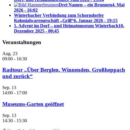
Drei Namen – ein Brunnen
4. Mai
2026 - 16:02
Winterbacher Verbindung zum Schorndorfer
Kolonialwarengeschäft „Grill“
6. Januar 2026 - 19:15
1. Advent im Dorf – und Heimatmuseum Winterbach
10.
Dezember 2025 - 00:45
Veranstaltungen
Aug.
23
09:00
-
16:30
Radtour „Über Berglen, Winnenden, Großheppach
und zurück“
Sep.
13
14:00
-
17:00
Museums-Garten geöffnet
Sep.
13
14:30
-
15:30