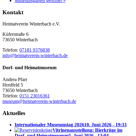
Museumsgarten geöffnet
»
Kontakt
Heimatverein Winterbach e.V.
Küferstraße 6
73650 Winterbach
Telefon:
07181 9376838
info@heimatverein-winterbach.de
Dorf- und Heimatmuseum
Andrea Pfarr
Herdfeld 5
73650 Winterbach
Telefon:
0151 23016361
museum@heimatverein-winterbach.de
Aktuelles
Internationaler Museumstag 2026
10. Juni 2026 - 19:33
Vitrinenausstellung: Bierkrüge im
Dorf- und Heimatmuseum
5. Juni 2026 - 13:04