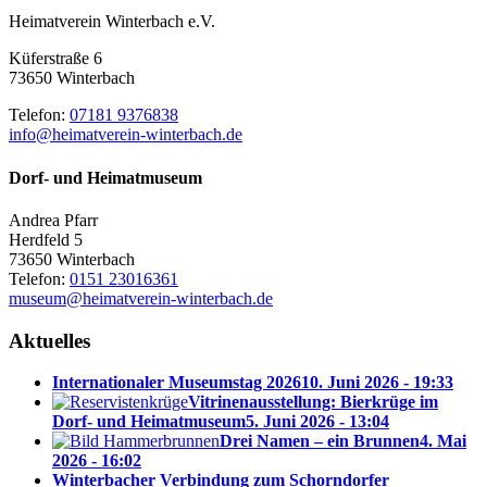
Heimatverein Winterbach e.V.
Küferstraße 6
73650 Winterbach
Telefon:
07181 9376838
info@heimatverein-winterbach.de
Dorf- und Heimatmuseum
Andrea Pfarr
Herdfeld 5
73650 Winterbach
Telefon:
0151 23016361
museum@heimatverein-winterbach.de
Aktuelles
Internationaler Museumstag 2026
10. Juni 2026 - 19:33
Vitrinenausstellung: Bierkrüge im
Dorf- und Heimatmuseum
5. Juni 2026 - 13:04
Drei Namen – ein Brunnen
4. Mai
2026 - 16:02
Winterbacher Verbindung zum Schorndorfer