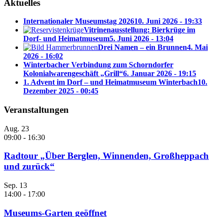
Aktuelles
Internationaler Museumstag 2026
10. Juni 2026 - 19:33
Vitrinenausstellung: Bierkrüge im
Dorf- und Heimatmuseum
5. Juni 2026 - 13:04
Drei Namen – ein Brunnen
4. Mai
2026 - 16:02
Winterbacher Verbindung zum Schorndorfer
Kolonialwarengeschäft „Grill“
6. Januar 2026 - 19:15
1. Advent im Dorf – und Heimatmuseum Winterbach
10.
Dezember 2025 - 00:45
Veranstaltungen
Aug.
23
09:00
-
16:30
Radtour „Über Berglen, Winnenden, Großheppach
und zurück“
Sep.
13
14:00
-
17:00
Museums-Garten geöffnet