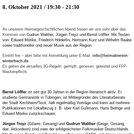
8. Oktober 2021 / 19:30
-
21:30
An unserem Heimatgeschichtlichen Abend freuen wir uns sehr über das
Kommen von
Gudrun Walther, Jürgen Treyz und Bernd Löffler.
Mit Texten
von: Eduard Mörike, Friedrich Hölderlin, Hermann Kurz und Wilhelm Raabe
sowie traditioneller und neuer Musik aus der Region.
Eintritt frei – aber bitte mit Anmeldung unter E-Mail:
info@heimatverein-
winterbach.de
.
Es gelten die aktuellen 3G-Regeln: geimpft, genesen, getestet und FFP-
Maskenpflicht.
Bernd Löffler
ist seit gut 30 Jahren in der Region literarisch aktiv. Er
studierte Germanistik in Tübingen, ist Mitbegründer des Literaturbeirats
der Stadt Kirchheim/Teck, hält regelmäßig Vorträge und kann auf mehrere
Publikationen mit Lokalbezug z. B. über Karl Gußmann, Hans Bethge und
Eduard Mörike zurückschauen.
Jürgen Treyz
(Gitarre, Gesang) und
Gudrun Walther
(Geige, Gesang,
diat. Akkordeon) sind zwei der erfolgreichsten Folkmusiker Deutschlands.