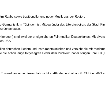
elm Raabe sowie traditioneller und neuer Musik aus der Region.
ierte Germanistik in Tübingen, ist Mitbegründer des Literaturbeirats der Stadt
 zurückschauen.
kkordeon) sind zwei der erfolgreichsten Folkmusiker Deutschlands. Mit diver
 den USA.
ellen deutschen Liedern und Instrumentalstücken und versieht sie mit moderne
sie die schon lange totgesagten Lieder dem Publikum näher bringen. Ihre CD „
Corona-Pandemie dieses Jahr nicht stattfinden und ist auf 8. Oktober 2021 