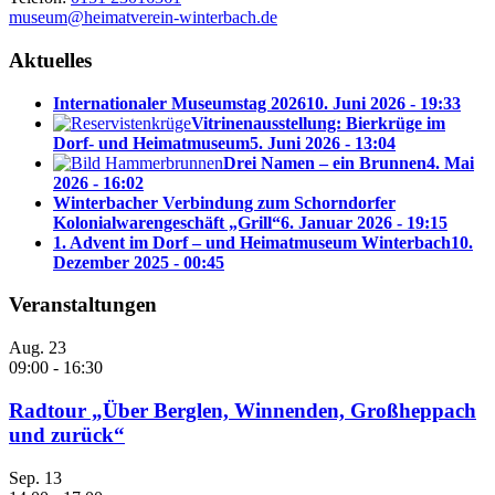
museum@heimatverein-winterbach.de
Aktuelles
Internationaler Museumstag 2026
10. Juni 2026 - 19:33
Vitrinenausstellung: Bierkrüge im
Dorf- und Heimatmuseum
5. Juni 2026 - 13:04
Drei Namen – ein Brunnen
4. Mai
2026 - 16:02
Winterbacher Verbindung zum Schorndorfer
Kolonialwarengeschäft „Grill“
6. Januar 2026 - 19:15
1. Advent im Dorf – und Heimatmuseum Winterbach
10.
Dezember 2025 - 00:45
Veranstaltungen
Aug.
23
09:00
-
16:30
Radtour „Über Berglen, Winnenden, Großheppach
und zurück“
Sep.
13