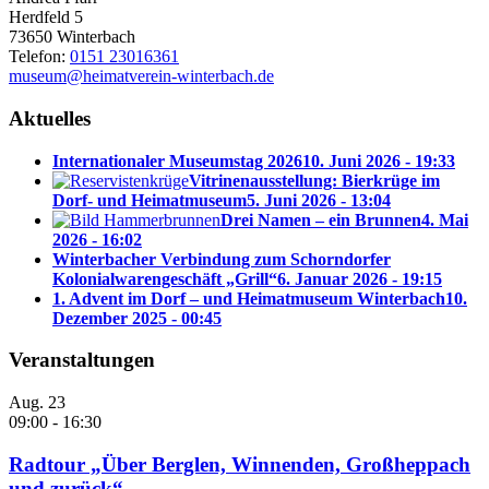
Herdfeld 5
73650 Winterbach
Telefon:
0151 23016361
museum@heimatverein-winterbach.de
Aktuelles
Internationaler Museumstag 2026
10. Juni 2026 - 19:33
Vitrinenausstellung: Bierkrüge im
Dorf- und Heimatmuseum
5. Juni 2026 - 13:04
Drei Namen – ein Brunnen
4. Mai
2026 - 16:02
Winterbacher Verbindung zum Schorndorfer
Kolonialwarengeschäft „Grill“
6. Januar 2026 - 19:15
1. Advent im Dorf – und Heimatmuseum Winterbach
10.
Dezember 2025 - 00:45
Veranstaltungen
Aug.
23
09:00
-
16:30
Radtour „Über Berglen, Winnenden, Großheppach
und zurück“