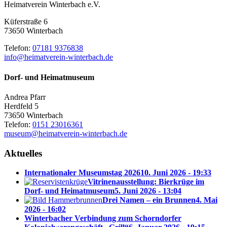
Heimatverein Winterbach e.V.
Küferstraße 6
73650 Winterbach
Telefon:
07181 9376838
info@heimatverein-winterbach.de
Dorf- und Heimatmuseum
Andrea Pfarr
Herdfeld 5
73650 Winterbach
Telefon:
0151 23016361
museum@heimatverein-winterbach.de
Aktuelles
Internationaler Museumstag 2026
10. Juni 2026 - 19:33
Vitrinenausstellung: Bierkrüge im
Dorf- und Heimatmuseum
5. Juni 2026 - 13:04
Drei Namen – ein Brunnen
4. Mai
2026 - 16:02
Winterbacher Verbindung zum Schorndorfer