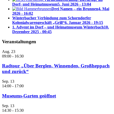
Dorf- und Heimatmuseum
5. Juni 2026 - 13:04
Drei Namen – ein Brunnen
4. Mai
2026 - 16:02
Winterbacher Verbindung zum Schorndorfer
Kolonialwarengeschäft „Grill“
6. Januar 2026 - 19:15
1. Advent im Dorf – und Heimatmuseum Winterbach
10.
Dezember 2025 - 00:45
Veranstaltungen
Aug.
23
09:00
-
16:30
Radtour „Über Berglen, Winnenden, Großheppach
und zurück“
Sep.
13
14:00
-
17:00
Museums-Garten geöffnet
Sep.
13
14:30
-
15:30