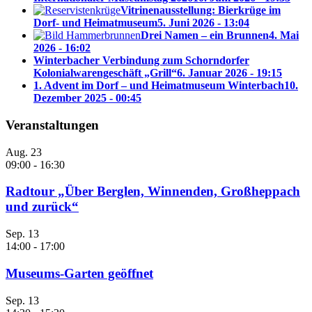
Vitrinenausstellung: Bierkrüge im
Dorf- und Heimatmuseum
5. Juni 2026 - 13:04
Drei Namen – ein Brunnen
4. Mai
2026 - 16:02
Winterbacher Verbindung zum Schorndorfer
Kolonialwarengeschäft „Grill“
6. Januar 2026 - 19:15
1. Advent im Dorf – und Heimatmuseum Winterbach
10.
Dezember 2025 - 00:45
Veranstaltungen
Aug.
23
09:00
-
16:30
Radtour „Über Berglen, Winnenden, Großheppach
und zurück“
Sep.
13
14:00
-
17:00
Museums-Garten geöffnet
Sep.
13