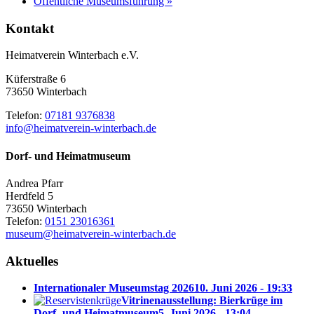
Öffentliche Museumsführung
»
Kontakt
Heimatverein Winterbach e.V.
Küferstraße 6
73650 Winterbach
Telefon:
07181 9376838
info@heimatverein-winterbach.de
Dorf- und Heimatmuseum
Andrea Pfarr
Herdfeld 5
73650 Winterbach
Telefon:
0151 23016361
museum@heimatverein-winterbach.de
Aktuelles
Internationaler Museumstag 2026
10. Juni 2026 - 19:33
Vitrinenausstellung: Bierkrüge im
Dorf- und Heimatmuseum
5. Juni 2026 - 13:04