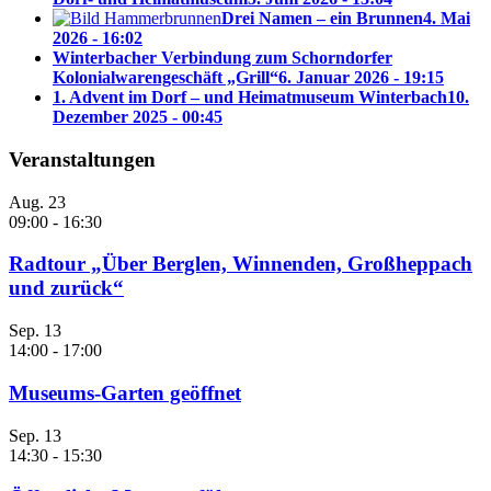
Drei Namen – ein Brunnen
4. Mai
2026 - 16:02
Winterbacher Verbindung zum Schorndorfer
Kolonialwarengeschäft „Grill“
6. Januar 2026 - 19:15
1. Advent im Dorf – und Heimatmuseum Winterbach
10.
Dezember 2025 - 00:45
Veranstaltungen
Aug.
23
09:00
-
16:30
Radtour „Über Berglen, Winnenden, Großheppach
und zurück“
Sep.
13
14:00
-
17:00
Museums-Garten geöffnet
Sep.
13
14:30
-
15:30