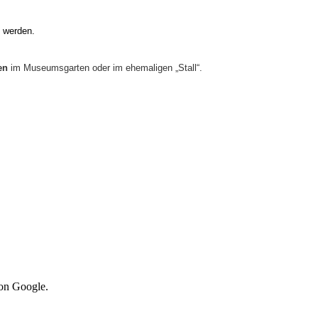
 werden.
hen
im Museumsgarten oder
im ehemaligen „Stall“.
von Google.