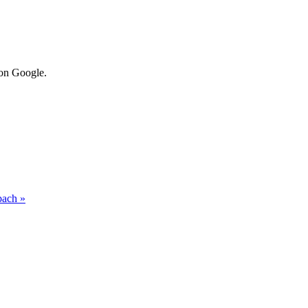
von Google.
nbach
»