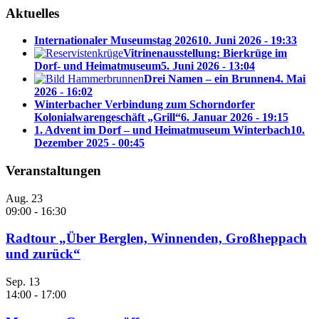
Aktuelles
Internationaler Museumstag 2026
10. Juni 2026 - 19:33
Vitrinenausstellung: Bierkrüge im
Dorf- und Heimatmuseum
5. Juni 2026 - 13:04
Drei Namen – ein Brunnen
4. Mai
2026 - 16:02
Winterbacher Verbindung zum Schorndorfer
Kolonialwarengeschäft „Grill“
6. Januar 2026 - 19:15
1. Advent im Dorf – und Heimatmuseum Winterbach
10.
Dezember 2025 - 00:45
Veranstaltungen
Aug.
23
09:00
-
16:30
Radtour „Über Berglen, Winnenden, Großheppach
und zurück“
Sep.
13
14:00
-
17:00