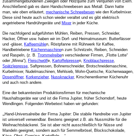
zusammengebundenen Zweigen oder Holzquirle zum Verquirlen von Eiern.
Anschließend gab es dann Handschneebesen aus Metall. Dann hatte
man, wie oben erläutert,
mechanische Schneebesen
wie
den Kurbelmixer.
Diese sind
heute auch schon wieder veraltet und es gibt
elektrisch
angetriebene Handrührgeräte und
Mixer
in jeder Küche.
Die nachfolgend aufgeführten Mühlen, Reiben, Pressen, Schneider,
Hacker, Öffner usw. haben wir im Dorf- und Heimatmuseum:
Butterfässer
und -gläser,
Kaffeemühle
n
, Röstpfanne mit Rührwerk für Kaffee,
H
andbetriebene
Küchenmaschine
n
zum Schnitzeln, Reiben, Schneiden
und Raspeln, (z. B.
Trommelreibe
n verschiedener Firmen,
„Flotte Lotte“
oder „Minna“
)
,
Fleischwölf
e
,
Kartoffelpresse
n
,
Knoblauchpresse
,
Spätzlepresse
,
Saftpressen
,
Bohnenschneider
,
Brotschneidemaschine
,
Kurbelmixer
,
Nudelmaschinen
,
Mehlsieb
,
Mohn-Quetsche,
Küchenwaagen
,
Dosenöffner
,
Korkenzieher
,
Nussknacker
,
Kirschenentkerner
Küchenuhr
und auch noch andere.
Eine der bekanntesten Produktionsfirmen für mechanische
Haushaltsgeräte war und ist die Firma Jupiter, früher Schorndorf, heute
Wendlingen. Folgenden Werbetext haben wir gefunden:
„
Hand-Universalreibe der Firma Jupiter: Die stabile Handreibe von
Jupiter
ist universell verwendbar. Bestens geeignet z.B. als Nussmühle für die
Weihnachtsbäckerei. Sie ist aber nicht ausschließlich für Nüsse und
Mandeln geeignet, sondern auch für Semmelbrösel, Blockschokolade,
Käse, Obst, Gemüse, Kartoffeln …“