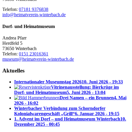
Telefon:
07181 9376838
info@heimatverein-winterbach.de
Dorf- und Heimatmuseum
Andrea Pfarr
Herdfeld 5
73650 Winterbach
Telefon:
0151 23016361
museum@heimatverein-winterbach.de
Aktuelles
Internationaler Museumstag 2026
10. Juni 2026 - 19:33
Vitrinenausstellung: Bierkrüge im
Dorf- und Heimatmuseum
5. Juni 2026 - 13:04
Drei Namen – ein Brunnen
4. Mai
2026 - 16:02
Winterbacher Verbindung zum Schorndorfer
Kolonialwarengeschäft „Grill“
6. Januar 2026 - 19:15
1. Advent im Dorf – und Heimatmuseum Winterbach
10.
Dezember 2025 - 00:45