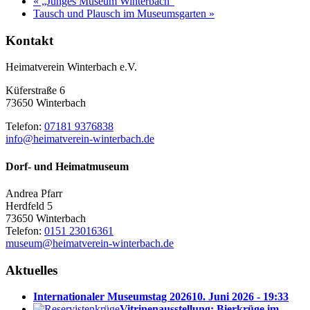
«
„Junges Museum Winterbach“
Tausch und Plausch im Museumsgarten
»
Kontakt
Heimatverein Winterbach e.V.
Küferstraße 6
73650 Winterbach
Telefon:
07181 9376838
info@heimatverein-winterbach.de
Dorf- und Heimatmuseum
Andrea Pfarr
Herdfeld 5
73650 Winterbach
Telefon:
0151 23016361
museum@heimatverein-winterbach.de
Aktuelles
Internationaler Museumstag 2026
10. Juni 2026 - 19:33
Vitrinenausstellung: Bierkrüge im