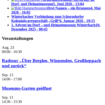
Dorf- und Heimatmuseum
5. Juni 2026 - 13:04
Drei Namen – ein Brunnen
4. Mai
2026 - 16:02
Winterbacher Verbindung zum Schorndorfer
Kolonialwarengeschäft „Grill“
6. Januar 2026 - 19:15
1. Advent im Dorf – und Heimatmuseum Winterbach
10.
Dezember 2025 - 00:45
Veranstaltungen
Aug.
23
09:00
-
16:30
Radtour „Über Berglen, Winnenden, Großheppach
und zurück“
Sep.
13
14:00
-
17:00
Museums-Garten geöffnet
Sep.
13
14:30
-
15:30