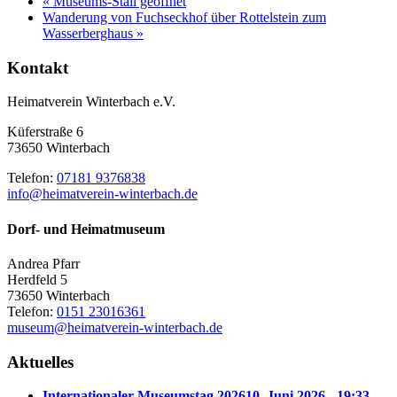
«
Museums-Stall geöffnet
Wanderung von Fuchseckhof über Rottelstein zum
Wasserberghaus
»
Kontakt
Heimatverein Winterbach e.V.
Küferstraße 6
73650 Winterbach
Telefon:
07181 9376838
info@heimatverein-winterbach.de
Dorf- und Heimatmuseum
Andrea Pfarr
Herdfeld 5
73650 Winterbach
Telefon:
0151 23016361
museum@heimatverein-winterbach.de
Aktuelles
Internationaler Museumstag 2026
10. Juni 2026 - 19:33