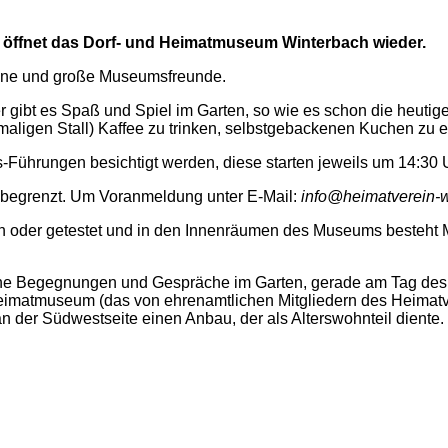
s öffnet das Dorf- und Heimatmuseum Winterbach wieder.
leine und große Museumsfreunde.
r gibt es Spaß und Spiel im Garten, so wie es schon die heuti
ligen Stall) Kaffee zu trinken, selbstgebackene
n
Kuchen zu e
hrungen besichtigt werden, diese starten jeweils um 14:30 
begrenzt. Um Voranmeldung unter E-Mail:
info@heimatverein-w
n oder getestet und in den Innenräumen des Museums besteht 
hliche Begegnungen und Gespräche im Garten, gerade am Tag des
 Heimatmuseum
(das
von ehrenamtlichen Mitgliedern des Heimat
0 an der Südwestseite einen Anbau, der als Alterswohnteil dien