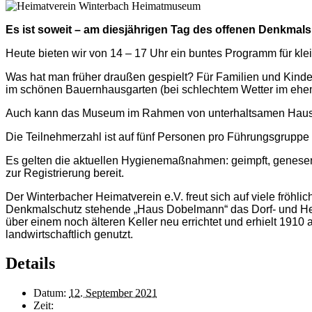
Es ist soweit – am diesjährigen Tag des offenen Denkmal
Heute bieten wir von 14 – 17 Uhr ein buntes Programm für k
Was hat man früher draußen gespielt? Für Familien und Kinde
im schönen Bauernhausgarten (bei schlechtem Wetter im ehema
Auch kann das Museum im Rahmen von unterhaltsamen Haus-Fü
Die Teilnehmerzahl ist auf fünf
Personen
pro Führungsgruppe 
Es gelten die aktuellen Hygienemaßnahmen: geimpft, genese
zur Registrierung bereit.
Der Winterbacher Heimatverein e.V. freut sich auf viele frö
Denkmalschutz stehende „Haus Dobelmann“ das Dorf- und
über einem noch älteren Keller neu errichtet und erhielt 191
landwirtschaftlich genutzt.
Details
Datum:
12. September 2021
Zeit: