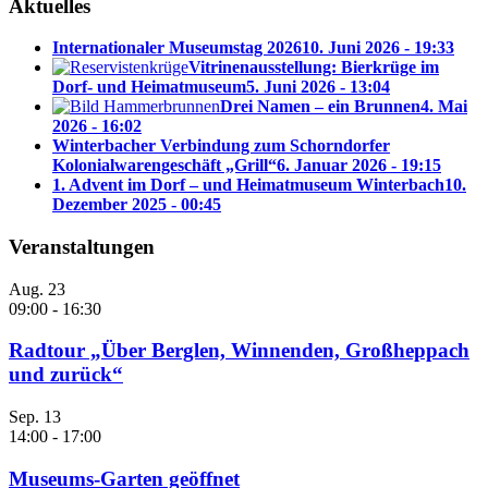
Aktuelles
Internationaler Museumstag 2026
10. Juni 2026 - 19:33
Vitrinenausstellung: Bierkrüge im
Dorf- und Heimatmuseum
5. Juni 2026 - 13:04
Drei Namen – ein Brunnen
4. Mai
2026 - 16:02
Winterbacher Verbindung zum Schorndorfer
Kolonialwarengeschäft „Grill“
6. Januar 2026 - 19:15
1. Advent im Dorf – und Heimatmuseum Winterbach
10.
Dezember 2025 - 00:45
Veranstaltungen
Aug.
23
09:00
-
16:30
Radtour „Über Berglen, Winnenden, Großheppach
und zurück“
Sep.
13
14:00
-
17:00
Museums-Garten geöffnet