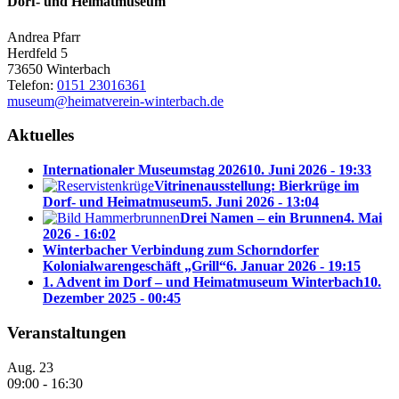
Dorf- und Heimatmuseum
Andrea Pfarr
Herdfeld 5
73650 Winterbach
Telefon:
0151 23016361
museum@heimatverein-winterbach.de
Aktuelles
Internationaler Museumstag 2026
10. Juni 2026 - 19:33
Vitrinenausstellung: Bierkrüge im
Dorf- und Heimatmuseum
5. Juni 2026 - 13:04
Drei Namen – ein Brunnen
4. Mai
2026 - 16:02
Winterbacher Verbindung zum Schorndorfer
Kolonialwarengeschäft „Grill“
6. Januar 2026 - 19:15
1. Advent im Dorf – und Heimatmuseum Winterbach
10.
Dezember 2025 - 00:45
Veranstaltungen
Aug.
23
09:00
-
16:30