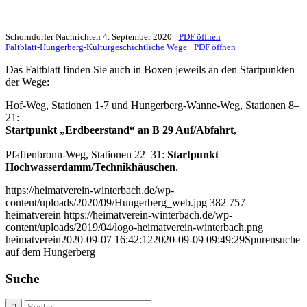
Schorndorfer Nachrichten 4. September 2020
PDF öffnen
Faltblatt-Hungerberg-Kulturgeschichtliche Wege
PDF öffnen
Das Faltblatt finden Sie auch in Boxen jeweils an den Startpunkten
der Wege:
Hof-Weg, Stationen 1-7 und Hungerberg-Wanne-Weg, Stationen 8–
21:
Startpunkt „Erdbeerstand“ an B 29 Auf/Abfahrt
,
Pfaffenbronn-Weg, Stationen 22–31:
Startpunkt
Hochwasserdamm/Technikhäuschen
.
https://heimatverein-winterbach.de/wp-
content/uploads/2020/09/Hungerberg_web.jpg
382
757
heimatverein
https://heimatverein-winterbach.de/wp-
content/uploads/2019/04/logo-heimatverein-winterbach.png
heimatverein
2020-09-07 16:42:12
2020-09-09 09:49:29
Spurensuche
auf dem Hungerberg
Suche