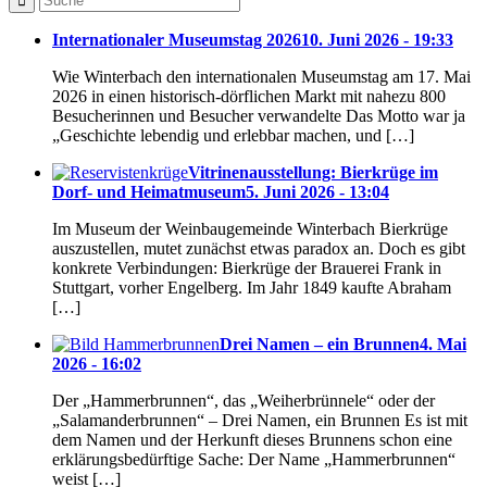
Internationaler Museumstag 2026
10. Juni 2026 - 19:33
Wie Winterbach den internationalen Museumstag am 17. Mai
2026 in einen historisch-dörflichen Markt mit nahezu 800
Besucherinnen und Besucher verwandelte Das Motto war ja
„Geschichte lebendig und erlebbar machen, und […]
Vitrinenausstellung: Bierkrüge im
Dorf- und Heimatmuseum
5. Juni 2026 - 13:04
Im Museum der Weinbaugemeinde Winterbach Bierkrüge
auszustellen, mutet zunächst etwas paradox an. Doch es gibt
konkrete Verbindungen: Bierkrüge der Brauerei Frank in
Stuttgart, vorher Engelberg. Im Jahr 1849 kaufte Abraham
[…]
Drei Namen – ein Brunnen
4. Mai
2026 - 16:02
Der „Hammerbrunnen“, das „Weiherbrünnele“ oder der
„Salamanderbrunnen“ – Drei Namen, ein Brunnen Es ist mit
dem Namen und der Herkunft dieses Brunnens schon eine
erklärungsbedürftige Sache: Der Name „Hammerbrunnen“
weist […]