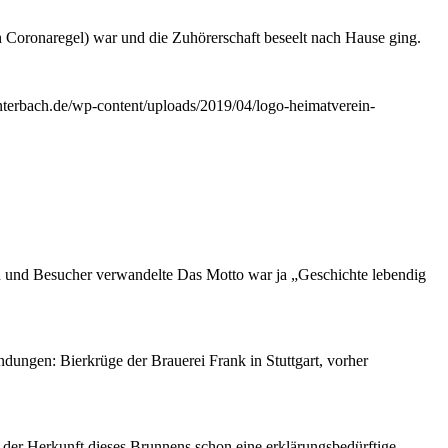
ch Coronaregel) war und die Zuhörerschaft beseelt nach Hause ging.
interbach.de/wp-content/uploads/2019/04/logo-heimatverein-
n und Besucher verwandelte Das Motto war ja „Geschichte lebendig
ungen: Bierkrüge der Brauerei Frank in Stuttgart, vorher
r Herkunft dieses Brunnens schon eine erklärungsbedürftige