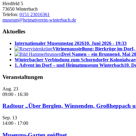
Herdfeld 5
73650 Winterbach
Telefon:
0151 23016361
museum@heimatverein-winterbach.de
Aktuelles
Internationaler Museumstag 2026
10. Juni 2026 - 19:33
Vitrinenausstellung: Bierkrüge im Dor
Drei Namen – ein Brunnen
4. Mai 20
Winterbacher Verbindung zum Schorndorfer Kolonialware
1. Advent im Dorf – und Heimatmuseum Winterbach
10. D
Veranstaltungen
Aug.
23
09:00
-
16:30
Radtour „Über Berglen, Winnenden, Großheppach u
Sep.
13
14:00
-
17:00
Museums-Garten geöffnet