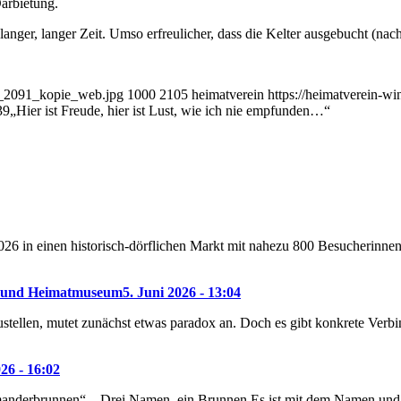
arbietung.
langer, langer Zeit. Umso erfreulicher, dass die Kelter ausgebucht (na
MG_2091_kopie_web.jpg
1000
2105
heimatverein
https://heimatverein-w
39
„Hier ist Freude, hier ist Lust, wie ich nie empfunden…“
26 in einen historisch-dörflichen Markt mit nahezu 800 Besucherinne
f- und Heimatmuseum
5. Juni 2026 - 13:04
len, mutet zunächst etwas paradox an. Doch es gibt konkrete Verbind
26 - 16:02
nderbrunnen“ – Drei Namen, ein Brunnen Es ist mit dem Namen und de