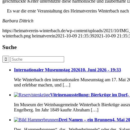
geschmückte Kelter unterstützte diese harmonische und zauberhafte D
Es war die erste Veranstaltung des Heimatvereins Winterbach nach 
Barbara Dittrich
https://heimatverein-winterbach.de/wp-content/uploads/2021/10/I
winterbach.png
heimatverein
2021-10-09 21:35:39
2021-10-09 21:35:
Suche
Internationaler Museumstag 2026
10. Juni 2026 - 19:33
Wie Winterbach den internationalen Museumstag am 17. Mai 20
und erlebbar machen, und […]
Vitrinenausstellung: Bierkrüge im Dor
Im Museum der Weinbaugemeinde Winterbach Bierkrüge auszustel
Engelberg. Im Jahr 1849 kaufte Abraham […]
Drei Namen – ein Brunnen
4. Mai 20
Der „Hammerbrunnen“, das „Weiherbrünnele“ oder der „Salama