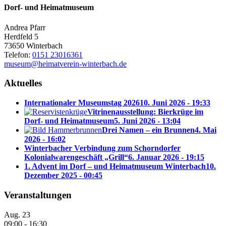
Dorf- und Heimatmuseum
Andrea Pfarr
Herdfeld 5
73650 Winterbach
Telefon:
0151 23016361
museum@heimatverein-winterbach.de
Aktuelles
Internationaler Museumstag 2026
10. Juni 2026 - 19:33
Vitrinenausstellung: Bierkrüge im
Dorf- und Heimatmuseum
5. Juni 2026 - 13:04
Drei Namen – ein Brunnen
4. Mai
2026 - 16:02
Winterbacher Verbindung zum Schorndorfer
Kolonialwarengeschäft „Grill“
6. Januar 2026 - 19:15
1. Advent im Dorf – und Heimatmuseum Winterbach
10.
Dezember 2025 - 00:45
Veranstaltungen
Aug.
23
09:00
-
16:30