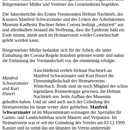
Bürgermeister Müller und Vertreter des Gemeinderats begrüßen.
Die Jahresberichte des Ersten Vorsitzenden Helmut Nachtrieb, des
Kassiers Manfred Schwarzmaier und des Leiters des Arbeitskreises
Museum Karlheinz Buchner fielen Corona bedingt „reduziert“ aus
und allenthalben bestand die Hoffnung, dass die Epidemie bald ein
Ende nimmt, damit auch im Heimatverein wieder Gemeinschaft
gelebt werden kann.
Bürgermeister Müller bedankte sich für die Arbeit, die unter
Einhaltung der Corona-Regeln trotzdem geleistet wurde und nahm
die Entlastung der Vorstandschaft vor, die einstimmig erfolgte.
Anschließend verlieh Helmut Nachtrieb an
Manfred Schwarzmaier und Kurt Hasert die
Manfred
Ehrenmitgliedschaft des Heimatvereins
Schwarzmaier
Winterbach. Beide sind sie noch Mitglied der schon
und Kurt
legendären Rentnertruppe gewesen, die Helmut
Hasert
Nachtrieb sen. beim Aufbau des Museums
geholfen haben. Und sie sind auch nach der Gründung des
Heimatvereins bis heute weiter aktiv geblieben.
Manfred
Schwarzmaier
ist im Museumsteam sozusagen der Spezialist für
Garten- und Landschaftsbau sowie Mauern und Verputzen. Im
Heimatverein war er seit der Gründung des Vereins am 03.12.1999
Kassier und ist somit das am längsten im Verein amtierende