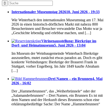
Internationaler Museumstag 2026
10. Juni 2026 - 19:33
Wie Winterbach den internationalen Museumstag am 17. Mai
2026 in einen historisch-dörflichen Markt mit nahezu 800
Besucherinnen und Besucher verwandelte Das Motto war ja
„Geschichte lebendig und erlebbar machen, und […]
Vitrinenausstellung: Bierkrüge im
Dorf- und Heimatmuseum
5. Juni 2026 - 13:04
Im Museum der Weinbaugemeinde Winterbach Bierkrüge
auszustellen, mutet zunächst etwas paradox an. Doch es gibt
konkrete Verbindungen: Bierkrüge der Brauerei Frank in
Stuttgart, vorher Engelberg. Im Jahr 1849 kaufte Abraham
[…]
Drei Namen – ein Brunnen
4. Mai
2026 - 16:02
Der „Hammerbrunnen“, das „Weiherbrünnele“ oder der
„Salamanderbrunnen“ – Drei Namen, ein Brunnen Es ist mit
dem Namen und der Herkunft dieses Brunnens schon eine
erklärungsbedürftige Sache: Der Name „Hammerbrunnen“