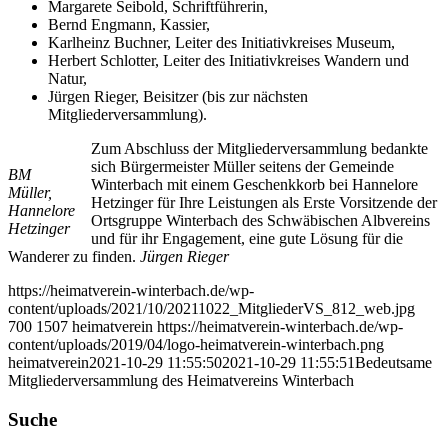
Margarete Seibold, Schriftführerin,
Bernd Engmann, Kassier,
Karlheinz Buchner, Leiter des Initiativkreises Museum,
Herbert Schlotter, Leiter des Initiativkreises Wandern und
Natur,
Jürgen Rieger, Beisitzer (bis zur nächsten
Mitgliederversammlung).
Zum Abschluss der Mitgliederversammlung bedankte
sich Bürgermeister Müller seitens der Gemeinde
BM
Winterbach mit einem Geschenkkorb bei Hannelore
Müller,
Hetzinger für Ihre Leistungen als Erste Vorsitzende der
Hannelore
Ortsgruppe Winterbach des Schwäbischen Albvereins
Hetzinger
und für ihr Engagement, eine gute Lösung für die
Wanderer zu finden.
Jürgen Rieger
https://heimatverein-winterbach.de/wp-
content/uploads/2021/10/20211022_MitgliederVS_812_web.jpg
700
1507
heimatverein
https://heimatverein-winterbach.de/wp-
content/uploads/2019/04/logo-heimatverein-winterbach.png
heimatverein
2021-10-29 11:55:50
2021-10-29 11:55:51
Bedeutsame
Mitgliederversammlung des Heimatvereins Winterbach
Suche