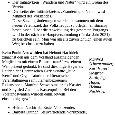
Der Initiativkreis „Wandern und Natur“ wird ein Organ des
Vereins.
Der Leiter des Initiativkreises „Wandern und Natur“ wird
Mitglied des Vorstandes.
Diese Satzungsänderungen wurden, zusammen mit dem
neuen Vereinsziel, das Volksliedgut zu pflegen, einstimmig
beschlossen. Über die Abwicklung des gesamten Vorgangs
wird in der nächsten Hauptversammlung (für das Jahr 2021)
zu berichten sein. Man war allseits zuversichtlich, einen guten
Weg beschritten zu haben.
Beim Punkt
Neuwahlen
hat Helmut Nachtrieb
zunächst den aus dem Vorstand ausscheidenden
M
anfred
Mitgliedern mit einem Blumenstrauß bzw. einem
Schwarzmaier,
Weinpräsent gedankt. Es sind dies: Inge Hager als
Kurt Hasert,
Leiterin der Literarischen Gedenkstätte „Julie
Siegfried
Kern“ und Organisatorin der Literarischen
Zarth, Inge
Veranstaltungen samt themenbezogenen
Hager,
Exkursionen, Manfred Schwarzmaier als Kassier
Helmut
und Siegfried Zarth als Kassenprüfer. Bei den
Nachtrieb
Vorstandswahlen wurden dann, jeweils
einstimmig, gewählt:
Helmut Nachtrieb, Erster Vorsitzender,
Barbara Dittrich, Stellvertretende Vorsitzende,