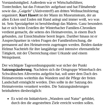
Vorstandsmitglied. Außerdem war er Wirtschaftsführer,
Tontechniker, hat das Fotoarchiv aufgebaut und hat Filmabende
sowie das „Gaigeln“ (Aktiventreff) am dritten Weihnachtsfeiertag
organisiert.
Kurt Hasert
ist der Mann im Museumsteam, der an
allen Ecken und Enden mit Hand anlegt und immer weiß, wo was
ist. Sein Spezialgebiet ist berufsbedingt das Malern. Ganz besonders
hat er sich beim Erstellen der Winterbacher Familien-Chroniken
verdient gemacht, die seitens des Heimatvereins, in einem Buch
gebunden, zur Einsichtnahme bereit liegen. Darüber hinaus ist er
Ansprechpartner in vielen Fragen der Familienforschung, die
permanent auf den Heimatverein zugetragen werden. Beiden dankte
Helmut Nachtrieb für ihre langjährige und intensive ehrenamtliche
Tätigkeit, mit der Überreichung einer Urkunde und einem
Weinpräsent.
Der wichtigste Tagesordnungspunkt war sicher der Punkt
Satzungsänderung
. Nachdem sich die Ortsgruppe Winterbach des
Schwäbischen Albvereins aufgelöst hat, soll unter dem Dach des
Heimatvereins weiterhin das Wandern und die Pflege der freien
Landschaft ermöglicht werden. Dies sollte in der Satzung des
Heimatvereins verankert werden. Die Satzungsänderungen
beinhalteten diesbezüglich:
Es wird ein Initiativkreis „Wandern und Natur“ gebildet,
durch den die angestrebten Ziele erreicht werden sollen.