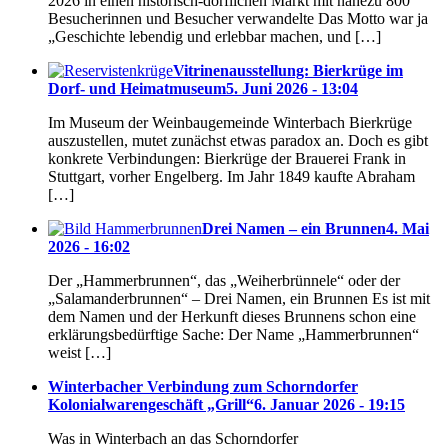
2026 in einen historisch-dörflichen Markt mit nahezu 800
Besucherinnen und Besucher verwandelte Das Motto war ja
„Geschichte lebendig und erlebbar machen, und […]
Vitrinenausstellung: Bierkrüge im
Dorf- und Heimatmuseum
5. Juni 2026 - 13:04
Im Museum der Weinbaugemeinde Winterbach Bierkrüge
auszustellen, mutet zunächst etwas paradox an. Doch es gibt
konkrete Verbindungen: Bierkrüge der Brauerei Frank in
Stuttgart, vorher Engelberg. Im Jahr 1849 kaufte Abraham
[…]
Drei Namen – ein Brunnen
4. Mai
2026 - 16:02
Der „Hammerbrunnen“, das „Weiherbrünnele“ oder der
„Salamanderbrunnen“ – Drei Namen, ein Brunnen Es ist mit
dem Namen und der Herkunft dieses Brunnens schon eine
erklärungsbedürftige Sache: Der Name „Hammerbrunnen“
weist […]
Winterbacher Verbindung zum Schorndorfer
Kolonialwarengeschäft „Grill“
6. Januar 2026 - 19:15
Was in Winterbach an das Schorndorfer