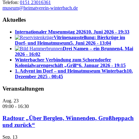
Telefon:
0151 23016361
museum@heimatverein-winterbach.de
Aktuelles
Internationaler Museumstag 2026
10. Juni 2026 - 19:33
Vitrinenausstellung: Bierkrüge im
Dorf- und Heimatmuseum
5. Juni 2026 - 13:04
Drei Namen – ein Brunnen
4. Mai
2026 - 16:02
Winterbacher Verbindung zum Schorndorfer
Kolonialwarengeschäft „Grill“
6. Januar 2026 - 19:15
1. Advent im Dorf – und Heimatmuseum Winterbach
10.
Dezember 2025 - 00:45
Veranstaltungen
Aug.
23
09:00
-
16:30
Radtour „Über Berglen, Winnenden, Großheppach
und zurück“
Sep.
13