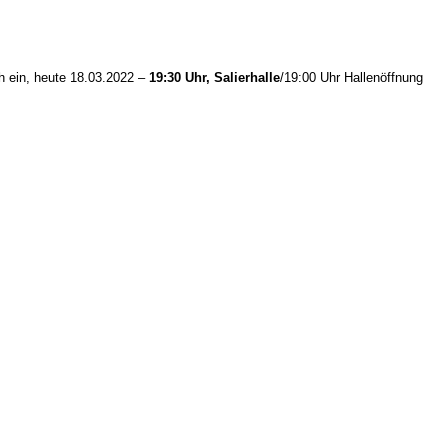
h ein, heute
18.03.
202
2
–
19:30 Uhr,
Salierhalle
/
19:00 Uhr Hallenöffnung