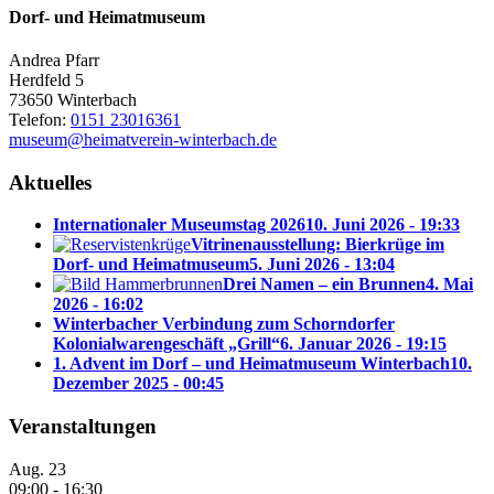
Dorf- und Heimatmuseum
Andrea Pfarr
Herdfeld 5
73650 Winterbach
Telefon:
0151 23016361
museum@heimatverein-winterbach.de
Aktuelles
Internationaler Museumstag 2026
10. Juni 2026 - 19:33
Vitrinenausstellung: Bierkrüge im
Dorf- und Heimatmuseum
5. Juni 2026 - 13:04
Drei Namen – ein Brunnen
4. Mai
2026 - 16:02
Winterbacher Verbindung zum Schorndorfer
Kolonialwarengeschäft „Grill“
6. Januar 2026 - 19:15
1. Advent im Dorf – und Heimatmuseum Winterbach
10.
Dezember 2025 - 00:45
Veranstaltungen
Aug.
23
09:00
-
16:30