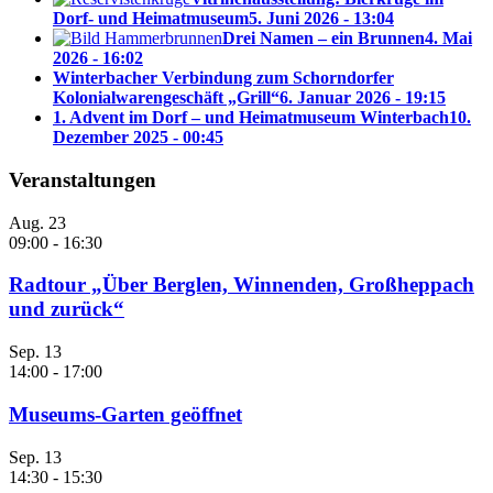
Dorf- und Heimatmuseum
5. Juni 2026 - 13:04
Drei Namen – ein Brunnen
4. Mai
2026 - 16:02
Winterbacher Verbindung zum Schorndorfer
Kolonialwarengeschäft „Grill“
6. Januar 2026 - 19:15
1. Advent im Dorf – und Heimatmuseum Winterbach
10.
Dezember 2025 - 00:45
Veranstaltungen
Aug.
23
09:00
-
16:30
Radtour „Über Berglen, Winnenden, Großheppach
und zurück“
Sep.
13
14:00
-
17:00
Museums-Garten geöffnet
Sep.
13
14:30
-
15:30