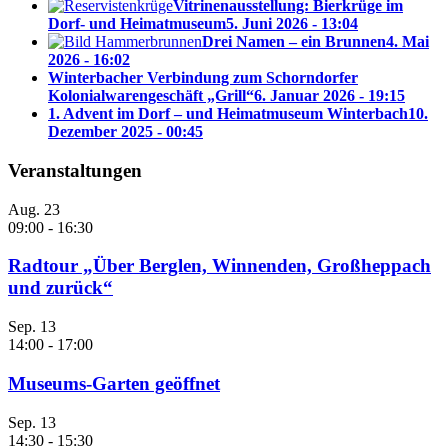
Vitrinenausstellung: Bierkrüge im
Dorf- und Heimatmuseum
5. Juni 2026 - 13:04
Drei Namen – ein Brunnen
4. Mai
2026 - 16:02
Winterbacher Verbindung zum Schorndorfer
Kolonialwarengeschäft „Grill“
6. Januar 2026 - 19:15
1. Advent im Dorf – und Heimatmuseum Winterbach
10.
Dezember 2025 - 00:45
Veranstaltungen
Aug.
23
09:00
-
16:30
Radtour „Über Berglen, Winnenden, Großheppach
und zurück“
Sep.
13
14:00
-
17:00
Museums-Garten geöffnet
Sep.
13
14:30
-
15:30