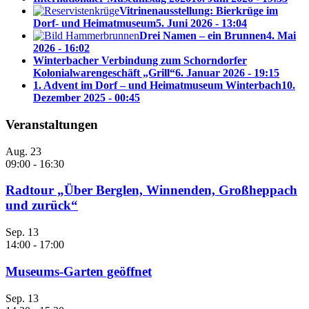
Vitrinenausstellung: Bierkrüge im
Dorf- und Heimatmuseum
5. Juni 2026 - 13:04
Drei Namen – ein Brunnen
4. Mai
2026 - 16:02
Winterbacher Verbindung zum Schorndorfer
Kolonialwarengeschäft „Grill“
6. Januar 2026 - 19:15
1. Advent im Dorf – und Heimatmuseum Winterbach
10.
Dezember 2025 - 00:45
Veranstaltungen
Aug.
23
09:00
-
16:30
Radtour „Über Berglen, Winnenden, Großheppach
und zurück“
Sep.
13
14:00
-
17:00
Museums-Garten geöffnet
Sep.
13