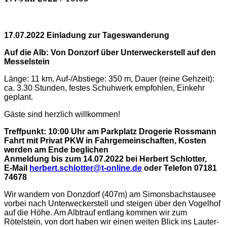
17.07.2022 Einladung zur Tageswanderung
Auf die Alb: Von Donzorf über Unterweckerstell auf den
Messelstein
Länge: 11 km, Auf-/Abstiege: 350 m, Dauer (reine Gehzeit):
ca. 3.30 Stunden, festes Schuhwerk empfohlen, Einkehr
geplant.
Gäste sind herzlich willkommen!
Treffpunkt: 10:00 Uhr am Parkplatz Drogerie Rossmann
Fahrt mit Privat PKW in Fahrgemeinschaften, Kosten
werden am Ende beglichen
Anmeldung bis zum 14.07.2022 bei Herbert Schlotter,
E-
M
ail
herbert.schlotter@t-online.de
oder Tel
efon
07181
74678
Wir wandern von Donzdorf (407m) am Simonsbachstausee
vorbei nach Unterweckerstell und steigen über den Vogelhof
auf die Höhe. Am Albtrauf entlang kommen wir zum
Rötelstein, von dort haben wir einen weiten Blick ins Lauter-