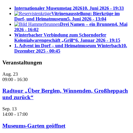
Internationaler Museumstag 2026
10. Juni 2026 - 19:33
Vitrinenausstellung: Bierkrüge im
Dorf- und Heimatmuseum
5. Juni 2026 - 13:04
Drei Namen – ein Brunnen
4. Mai
2026 - 16:02
Winterbacher Verbindung zum Schorndorfer
Kolonialwarengeschäft „Grill“
6. Januar 2026 - 19:15
1. Advent im Dorf – und Heimatmuseum Winterbach
10.
Dezember 2025 - 00:45
Veranstaltungen
Aug.
23
09:00
-
16:30
Radtour „Über Berglen, Winnenden, Großheppach
und zurück“
Sep.
13
14:00
-
17:00
Museums-Garten geöffnet