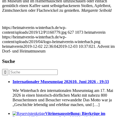
im Museum und im Hafnerhäuschen umzuschauen oder einfach
gemütlich einen Kaffee samt selbstgebackenem Stollen, Apfelbrot,
Zimtschnecken oder Flachswickel zu genießen.
Margarete Seibold
https://heimatverein-winterbach.de/wp-
content/uploads/2019/12/P1160779.jpg
627
1073
heimatverein
https://heimatverein-winterbach.de/wp-
content/uploads/2019/04/logo-heimatverein-winterbach.png
heimatverein
2019-12-02 22:36:04
2019-12-03 10:37:02
1. Advent im
Dorf- und Heimatmuseum
Suche
Internationaler Museumstag 2026
10. Juni 2026 - 19:33
Wie Winterbach den internationalen Museumstag am 17. Mai
2026 in einen historisch-dörflichen Markt mit nahezu 800
Besucherinnen und Besucher verwandelte Das Motto war ja
„Geschichte lebendig und erlebbar machen, und […]
Vitrinenausstellung: Bierkrüge im