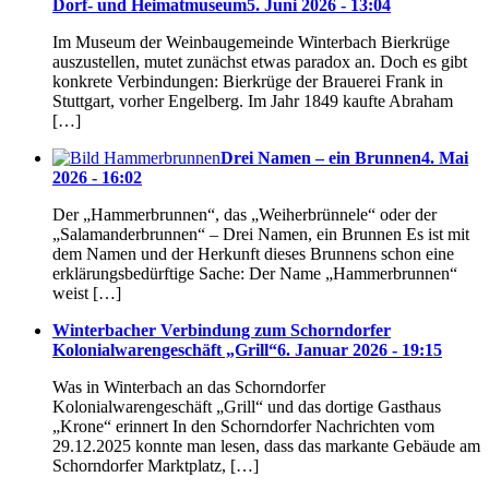
Dorf- und Heimatmuseum
5. Juni 2026 - 13:04
Im Museum der Weinbaugemeinde Winterbach Bierkrüge
auszustellen, mutet zunächst etwas paradox an. Doch es gibt
konkrete Verbindungen: Bierkrüge der Brauerei Frank in
Stuttgart, vorher Engelberg. Im Jahr 1849 kaufte Abraham
[…]
Drei Namen – ein Brunnen
4. Mai
2026 - 16:02
Der „Hammerbrunnen“, das „Weiherbrünnele“ oder der
„Salamanderbrunnen“ – Drei Namen, ein Brunnen Es ist mit
dem Namen und der Herkunft dieses Brunnens schon eine
erklärungsbedürftige Sache: Der Name „Hammerbrunnen“
weist […]
Winterbacher Verbindung zum Schorndorfer
Kolonialwarengeschäft „Grill“
6. Januar 2026 - 19:15
Was in Winterbach an das Schorndorfer
Kolonialwarengeschäft „Grill“ und das dortige Gasthaus
„Krone“ erinnert In den Schorndorfer Nachrichten vom
29.12.2025 konnte man lesen, dass das markante Gebäude am
Schorndorfer Marktplatz, […]