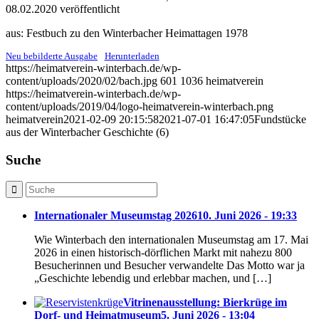
08.02.2020 veröffentlicht
aus: Festbuch zu den Winterbacher Heimattagen 1978
Neu bebilderte Ausgabe
Herunterladen
https://heimatverein-winterbach.de/wp-
content/uploads/2020/02/bach.jpg
601
1036
heimatverein
https://heimatverein-winterbach.de/wp-
content/uploads/2019/04/logo-heimatverein-winterbach.png
heimatverein
2021-02-09 20:15:58
2021-07-01 16:47:05
Fundstücke
aus der Winterbacher Geschichte (6)
Suche
Internationaler Museumstag 2026
10. Juni 2026 - 19:33
Wie Winterbach den internationalen Museumstag am 17. Mai
2026 in einen historisch-dörflichen Markt mit nahezu 800
Besucherinnen und Besucher verwandelte Das Motto war ja
„Geschichte lebendig und erlebbar machen, und […]
Vitrinenausstellung: Bierkrüge im
Dorf- und Heimatmuseum
5. Juni 2026 - 13:04