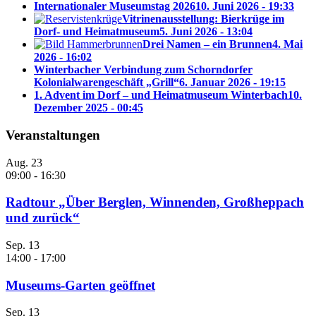
Internationaler Museumstag 2026
10. Juni 2026 - 19:33
Vitrinenausstellung: Bierkrüge im
Dorf- und Heimatmuseum
5. Juni 2026 - 13:04
Drei Namen – ein Brunnen
4. Mai
2026 - 16:02
Winterbacher Verbindung zum Schorndorfer
Kolonialwarengeschäft „Grill“
6. Januar 2026 - 19:15
1. Advent im Dorf – und Heimatmuseum Winterbach
10.
Dezember 2025 - 00:45
Veranstaltungen
Aug.
23
09:00
-
16:30
Radtour „Über Berglen, Winnenden, Großheppach
und zurück“
Sep.
13
14:00
-
17:00
Museums-Garten geöffnet
Sep.
13