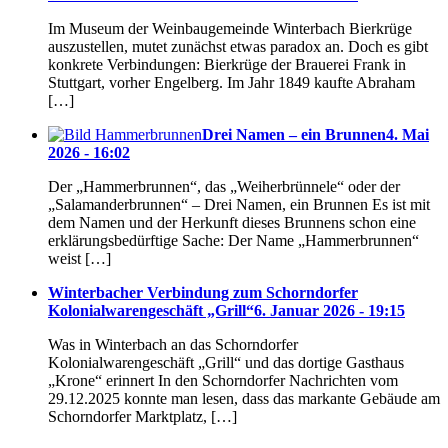
Im Museum der Weinbaugemeinde Winterbach Bierkrüge
auszustellen, mutet zunächst etwas paradox an. Doch es gibt
konkrete Verbindungen: Bierkrüge der Brauerei Frank in
Stuttgart, vorher Engelberg. Im Jahr 1849 kaufte Abraham
[…]
Drei Namen – ein Brunnen
4. Mai
2026 - 16:02
Der „Hammerbrunnen“, das „Weiherbrünnele“ oder der
„Salamanderbrunnen“ – Drei Namen, ein Brunnen Es ist mit
dem Namen und der Herkunft dieses Brunnens schon eine
erklärungsbedürftige Sache: Der Name „Hammerbrunnen“
weist […]
Winterbacher Verbindung zum Schorndorfer
Kolonialwarengeschäft „Grill“
6. Januar 2026 - 19:15
Was in Winterbach an das Schorndorfer
Kolonialwarengeschäft „Grill“ und das dortige Gasthaus
„Krone“ erinnert In den Schorndorfer Nachrichten vom
29.12.2025 konnte man lesen, dass das markante Gebäude am
Schorndorfer Marktplatz, […]