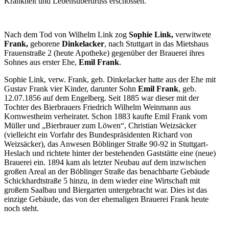
Krankheit und Lebensüberdruss erschossen.
Nach dem Tod von Wilhelm Link zog
Sophie Link,
verwitwete
Frank,
geborene
Dinkelacker
, nach Stuttgart in das Mietshaus
Frauenstraße 2 (heute Apotheke) gegenüber der Brauerei ihres
Sohnes aus erster Ehe,
Emil Frank
.
Sophie Link, verw. Frank, geb. Dinkelacker hatte aus der Ehe mit
Gustav Frank vier Kinder, darunter Sohn
Emil Frank
, geb.
12.07.1856 auf dem Engelberg. Seit 1885 war dieser mit der
Tochter des Bierbrauers Friedrich Wilhelm Weinmann aus
Kornwestheim verheiratet. Schon 1883 kaufte Emil Frank vom
Müller und „Bierbrauer zum Löwen“, Christian Weizsäcker
(vielleicht ein Vorfahr des Bundespräsidenten Richard von
Weizsäcker), das Anwesen Böblinger Straße 90-92 in Stuttgart-
Heslach und richtete hinter der bestehenden Gaststätte eine (neue)
Brauerei ein. 1894 kam als letzter Neubau auf dem inzwischen
großen Areal an der Böblinger Straße das benachbarte Gebäude
Schickhardtstraße 5 hinzu, in dem wieder eine Wirtschaft mit
großem Saalbau und Biergarten untergebracht war. Dies ist das
einzige Gebäude, das von der ehemaligen Brauerei Frank heute
noch steht.