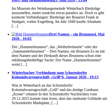
Dorf- und Heimatmuseum
5. Juni 2026 - 13:04
Im Museum der Weinbaugemeinde Winterbach Bierkrüge
auszustellen, mutet zunächst etwas paradox an. Doch es gibt
konkrete Verbindungen: Bierkrüge der Brauerei Frank in
Stuttgart, vorher Engelberg. Im Jahr 1849 kaufte Abraham
[…]
Drei Namen – ein Brunnen
4. Mai
2026 - 16:02
Der „Hammerbrunnen“, das „Weiherbrünnele“ oder der
„Salamanderbrunnen“ – Drei Namen, ein Brunnen Es ist mit
dem Namen und der Herkunft dieses Brunnens schon eine
erklärungsbedürftige Sache: Der Name „Hammerbrunnen“
weist […]
Winterbacher Verbindung zum Schorndorfer
Kolonialwarengeschäft „Grill“
6. Januar 2026 - 19:15
Was in Winterbach an das Schorndorfer
Kolonialwarengeschäft „Grill“ und das dortige Gasthaus
„Krone“ erinnert In den Schorndorfer Nachrichten vom
29.12.2025 konnte man lesen, dass das markante Gebäude am
Schorndorfer Marktplatz, […]