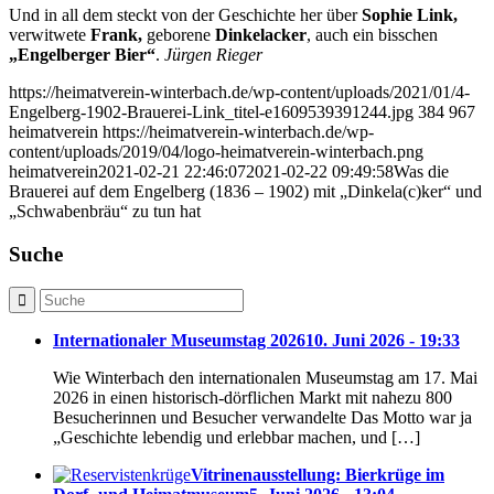
Und in all dem steckt von der Geschichte her über
Sophie Link,
verwitwete
Frank,
geborene
Dinkelacker
, auch ein bisschen
„Engelberger Bier“
.
Jürgen Rieger
https://heimatverein-winterbach.de/wp-content/uploads/2021/01/4-
Engelberg-1902-Brauerei-Link_titel-e1609539391244.jpg
384
967
heimatverein
https://heimatverein-winterbach.de/wp-
content/uploads/2019/04/logo-heimatverein-winterbach.png
heimatverein
2021-02-21 22:46:07
2021-02-22 09:49:58
Was die
Brauerei auf dem Engelberg (1836 – 1902) mit „Dinkela(c)ker“ und
„Schwabenbräu“ zu tun hat
Suche
Internationaler Museumstag 2026
10. Juni 2026 - 19:33
Wie Winterbach den internationalen Museumstag am 17. Mai
2026 in einen historisch-dörflichen Markt mit nahezu 800
Besucherinnen und Besucher verwandelte Das Motto war ja
„Geschichte lebendig und erlebbar machen, und […]
Vitrinenausstellung: Bierkrüge im