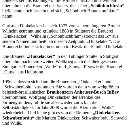
Dinkelacker aus Böblingen. Ihre Brüder Christian und Wilhelm
übernahmen die Brauerei des Vaters, die später
„Schönbuchbräu“
hieß, heute noch besteht und sich „Schönbuch Braumanufaktur“
nennt.
Christian Dinkelacker hat sich 1873 von seinem jüngeren Bruder
Wilhelm getrennt und gründete 1888 in Stuttgart die Brauerei
„Dinkelacker“. Wilhelm („Schönbuchbräu“) streicht das „c“ aus
seinem Namen und heißt ab diesem Zeitpunkt „Dinkelaker“. Die
Brauerei befindet sich immer noch im Besitz der Familie Dinkelaker.
Die Brauerei
„Dinkelacker“
in der Tübinger Straße in Stuttgart
übernahm nach dem zweiten Weltkrieg auch die alteingesessenen
Stuttgarter Brauereien „Wulle“ und „Sanwald“ sowie die Brauerei
„Cluss“ aus Heilbronn.
1996 schlossen sich dann die Brauereien „Dinkelacker“ und
„Schwabenbräu“ zusammen. Sie wurden dann vom weltgrößten
belgisch-brasilianischen
Braukonzern Anheuser-Busch InBev
übernommen. Wolfgang Dinkelacker, der Urenkel des
Firmengründers, führte sie aber wieder zurück in die
Selbstständigkeit. Im Jahr 2008 wurde die Biermarke „Wulle“
wiederbelebt. Und heute gibt es von der Brauerei
„Dinkelacker-
Schwabenbräu“
die Marken Dinkelacker, Schwabenbräu, Sanwald
und Wulle.