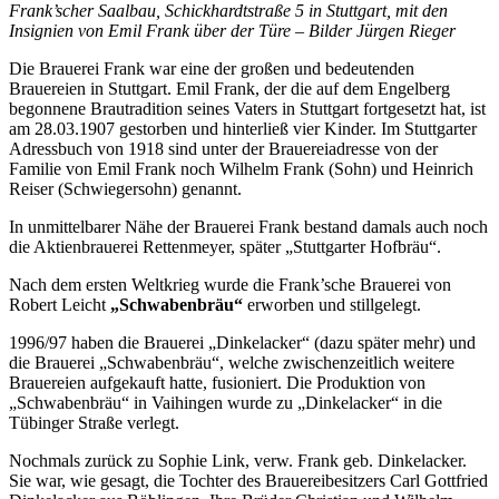
Frank’scher Saalbau, Schickhardtstraße 5 in Stuttgart, mit den
Insignien von Emil Frank über der Türe
– Bilder Jürgen Rieger
Die Brauerei Frank war eine der großen und bedeutenden
Brauereien in Stuttgart. Emil Frank, der die auf dem Engelberg
begonnene Brautradition seines Vaters in Stuttgart fortgesetzt hat, ist
am 28.03.1907 gestorben und hinterließ vier Kinder. Im Stuttgarter
Adressbuch von 1918 sind unter der Brauereiadresse von der
Familie von Emil Frank noch Wilhelm Frank (Sohn) und Heinrich
Reiser (Schwiegersohn) genannt.
In unmittelbarer Nähe der Brauerei Frank bestand damals auch noch
die Aktienbrauerei Rettenmeyer, später „Stuttgarter Hofbräu“.
Nach dem ersten Weltkrieg wurde die Frank’sche Brauerei von
Robert Leicht
„Schwabenbräu“
erworben und stillgelegt.
1996/97 haben die Brauerei „Dinkelacker“ (dazu später mehr) und
die Brauerei „Schwabenbräu“, welche zwischenzeitlich weitere
Brauereien aufgekauft hatte, fusioniert. Die Produktion von
„Schwabenbräu“ in Vaihingen wurde zu „Dinkelacker“ in die
Tübinger Straße verlegt.
Nochmals zurück zu Sophie Link, verw. Frank geb. Dinkelacker.
Sie war, wie gesagt, die Tochter des Brauereibesitzers Carl Gottfried