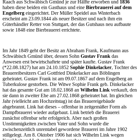
Raach aus Schwäbisch Gmünd je zur Hälfte erworben und
1836
haben diese beiden ein Gasthaus und eine
Bierbrauerei auf dem
Engelberg
eingerichtet. Der Müller Speidel aus Winterbach
erscheint am 23.09.1844 als neuer Besitzer und nach ihm ein
Güterhändler Retter von Stuttgart, der das Gutshaus neu aufbaute
sowie 1848 eine Bierbrauerei errichtete.
Im Jahr 1849 geht der Besitz an Abraham Frank, Kaufmann aus
Schwäbisch Gmünd über, dessen Sohn
Gustav Frank
das
Anwesen erst bewirtschaftete und später kaufte. Gustav Frank
(*22.08.1827) hat am 24.10.1852
Sophie Dinkelacker
, Tochter des
Brauereibesitzers Carl Gottfried Dinkelacker aus Böblingen
geheiratet. Gustav Frank ist am 09.07.1867 auf dem Engelberg an
Tuberkulose gestorben. Die Witwe Sophie Frank geb. Dinkelacker
hat das gesamte Gut am 18.02.1868 an
Wilhelm Link
verkauft, den
sie dann in zweiter Ehe am 27.02.1868 geheiratet hat. Im gleichen
Jahr (vielleicht am Hochzeitstag) ist das Brauereigebäude
abgebrannt. Link hat dieses – offenbar in zeitgemäßer Form als
Dampfbrauerei wieder aufgebaut. Link betrieb die Brauerei
zunächst offenbar sehr erfolgreich. Aber nach großen
Unstimmigkeiten zwischen Vater und Sohn wurde die
zwischenzeitlich unrentabel gewordene Brauerei im Jahre 1902
stillgelegt. Am 8. Oktober 1906 hat sich Wilhelm Link wegen