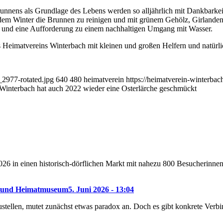
runnens als Grundlage des Lebens werden so alljährlich mit Dankbarke
dem Winter die Brunnen zu reinigen und mit grünem Gehölz, Girlande
en und eine Aufforderung zu einem nachhaltigen Umgang mit Wasser.
Heimatvereins Winterbach mit kleinen und großen Helfern und natürl
_2977-rotated.jpg
640
480
heimatverein
https://heimatverein-winterba
Winterbach hat auch 2022 wieder eine Osterlärche geschmückt
26 in einen historisch-dörflichen Markt mit nahezu 800 Besucherinne
f- und Heimatmuseum
5. Juni 2026 - 13:04
len, mutet zunächst etwas paradox an. Doch es gibt konkrete Verbind