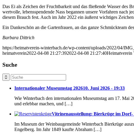
Das Ei als Zeichen der Fruchtbarkeit und das fließende Wasser des B
wertvolle, lebensspendende Nass begannen unsere Vorfahren nach je
diesem Brauch fest. Auch im Jahr 2022 ein äußerst wichtiges Zeich
Ein Dankeschön an die Gartenfrauen, an das ganze Schmückteam des 
Barbara Dittrich
https://heimatverein-winterbach.de/wp-content/uploads/2022/04/IMG
heimatverein
2022-04-08 21:27:39
2022-04-08 21:27:40
Heimatverein 
Suche
Internationaler Museumstag 2026
10. Juni 2026 - 19:33
Wie Winterbach den internationalen Museumstag am 17. Mai 20
und erlebbar machen, und […]
Vitrinenausstellung: Bierkrüge im Dor
Im Museum der Weinbaugemeinde Winterbach Bierkrüge auszustel
Engelberg. Im Jahr 1849 kaufte Abraham […]