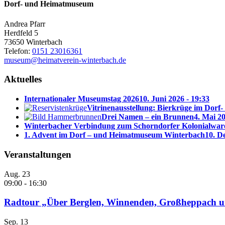
Dorf- und Heimatmuseum
Andrea Pfarr
Herdfeld 5
73650 Winterbach
Telefon:
0151 23016361
museum@heimatverein-winterbach.de
Aktuelles
Internationaler Museumstag 2026
10. Juni 2026 - 19:33
Vitrinenausstellung: Bierkrüge im Dor
Drei Namen – ein Brunnen
4. Mai 20
Winterbacher Verbindung zum Schorndorfer Kolonialware
1. Advent im Dorf – und Heimatmuseum Winterbach
10. D
Veranstaltungen
Aug.
23
09:00
-
16:30
Radtour „Über Berglen, Winnenden, Großheppach u
Sep.
13