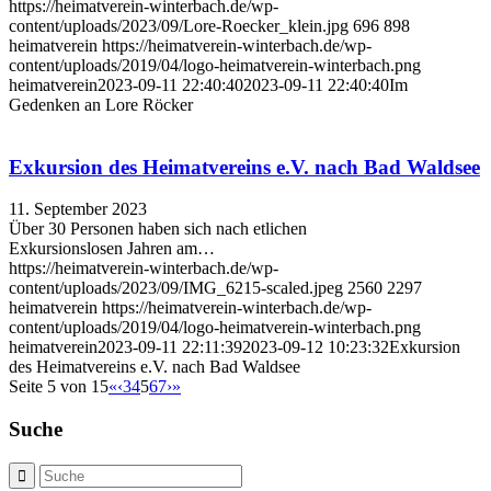
https://heimatverein-winterbach.de/wp-
content/uploads/2023/09/Lore-Roecker_klein.jpg
696
898
heimatverein
https://heimatverein-winterbach.de/wp-
content/uploads/2019/04/logo-heimatverein-winterbach.png
heimatverein
2023-09-11 22:40:40
2023-09-11 22:40:40
Im
Gedenken an Lore Röcker
Exkursion des Heimatvereins e.V. nach Bad Waldsee
11. September 2023
Über 30 Personen haben sich nach etlichen
Exkursionslosen Jahren am…
https://heimatverein-winterbach.de/wp-
content/uploads/2023/09/IMG_6215-scaled.jpeg
2560
2297
heimatverein
https://heimatverein-winterbach.de/wp-
content/uploads/2019/04/logo-heimatverein-winterbach.png
heimatverein
2023-09-11 22:11:39
2023-09-12 10:23:32
Exkursion
des Heimatvereins e.V. nach Bad Waldsee
Seite 5 von 15
«
‹
3
4
5
6
7
›
»
Suche