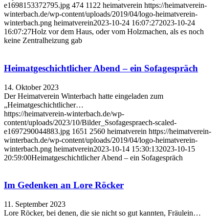
e1698153372795.jpg
474
1122
heimatverein
https://heimatverein-
winterbach.de/wp-content/uploads/2019/04/logo-heimatverein-
winterbach.png
heimatverein
2023-10-24 16:07:27
2023-10-24
16:07:27
Holz vor dem Haus, oder vom Holzmachen, als es noch
keine Zentralheizung gab
Heimatgeschichtlicher Abend – ein Sofagespräch
14. Oktober 2023
Der Heimatverein Winterbach hatte eingeladen zum
„Heimatgeschichtlicher…
https://heimatverein-winterbach.de/wp-
content/uploads/2023/10/Bilder_Ssofagespraech-scaled-
e1697290044883.jpg
1651
2560
heimatverein
https://heimatverein-
winterbach.de/wp-content/uploads/2019/04/logo-heimatverein-
winterbach.png
heimatverein
2023-10-14 15:30:13
2023-10-15
20:59:00
Heimatgeschichtlicher Abend – ein Sofagespräch
Im Gedenken an Lore Röcker
11. September 2023
Lore Röcker, bei denen, die sie nicht so gut kannten, Fräulein…