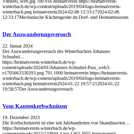
Vitrine0_web.jpg
700
916
heimatverein
https://heimatverein-
winterbach.de/wp-content/uploads/2019/04/logo-heimatverein-
winterbach.png
heimatverein
2024-02-06 12:33:17
2024-02-06
12:33:17
Mechanische Küchengeräte im Dorf- und Heimatmuseum
Der Auswanderungsversuch
22. Januar 2024
Der Auswanderungsversuch des Winterbachers Johannes
Schnabel…
https://heimatverein-winterbach.de/wp-
content/uploads/2024/01/Johannes-Schnabel-Pass_web3-
e1705663330293.png
791
1000
heimatverein
https://heimatverein-
winterbach.de/wp-content/uploads/2019/04/logo-heimatverein-
winterbach.png
heimatverein
2024-01-22 19:57:21
2024-01-22
19:58:57
Der Auswanderungsversuch
Vom Kantenkerbschnitzen
19. Dezember 2023
Die Kerbschnitzerei ist eine seit Jahrhunderten von Skandinavien…
https://heimatverein-winterbach.de/wp-
content/uploads/2023/12/Bild-4.jpg
1262
2055
heimatverein