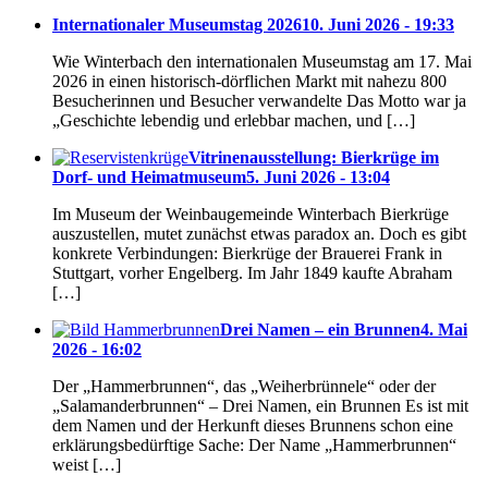
Internationaler Museumstag 2026
10. Juni 2026 - 19:33
Wie Winterbach den internationalen Museumstag am 17. Mai
2026 in einen historisch-dörflichen Markt mit nahezu 800
Besucherinnen und Besucher verwandelte Das Motto war ja
„Geschichte lebendig und erlebbar machen, und […]
Vitrinenausstellung: Bierkrüge im
Dorf- und Heimatmuseum
5. Juni 2026 - 13:04
Im Museum der Weinbaugemeinde Winterbach Bierkrüge
auszustellen, mutet zunächst etwas paradox an. Doch es gibt
konkrete Verbindungen: Bierkrüge der Brauerei Frank in
Stuttgart, vorher Engelberg. Im Jahr 1849 kaufte Abraham
[…]
Drei Namen – ein Brunnen
4. Mai
2026 - 16:02
Der „Hammerbrunnen“, das „Weiherbrünnele“ oder der
„Salamanderbrunnen“ – Drei Namen, ein Brunnen Es ist mit
dem Namen und der Herkunft dieses Brunnens schon eine
erklärungsbedürftige Sache: Der Name „Hammerbrunnen“
weist […]