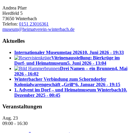
Andrea Pfarr
Herdfeld 5
73650 Winterbach
Telefon:
0151 23016361
museum@heimatverein-winterbach.de
Aktuelles
Internationaler Museumstag 2026
10. Juni 2026 - 19:33
Vitrinenausstellung: Bierkrüge im
Dorf- und Heimatmuseum
5. Juni 2026 - 13:04
Drei Namen – ein Brunnen
4. Mai
2026 - 16:02
Winterbacher Verbindung zum Schorndorfer
Kolonialwarengeschäft „Grill“
6. Januar 2026 - 19:15
1. Advent im Dorf – und Heimatmuseum Winterbach
10.
Dezember 2025 - 00:45
Veranstaltungen
Aug.
23
09:00
-
16:30